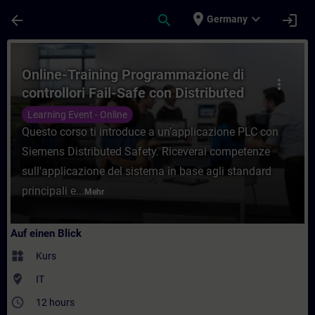
Für Hauptinhalt überspringen
Seite wurde geladen
place
expand_more
arrow_back
search
login
Germany
Kurs - Online-Training Programmazione di c
Online-Training Programmazione di
more_vert
controllori Fail-Safe con Distributed
Safety
Learning Event - Online
Questo corso ti introduce a un'applicazione PLC con
Siemens Distributed Safety. Riceverai competenze
sull'applicazione del sistema in base agli standard
principali e...
Mehr
Auf einen Blick
widgets
Kurs
where_to_vote
IT
access_time
12 hours