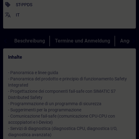
sell
ST-PPDS
translate
IT
Beschreibung
Termine und Anmeldung
Angebot
Inhalte
- Panoramica e linee guida
- Panoramica del prodotto e principio di funzionamento Safety
Integrated
- Progettazione dei componenti fail-safe con SIMATIC S7
Distributed Safety
- Programmazione di un programma di sicurezza
- Suggerimenti per la programmazione
- Comunicazione fail-safe (comunicazione CPU-CPU con
accoppiatori e I-Device)
- Servizi di diagnostica (diagnostica CPU, diagnostica I/O,
diagnostica avanzata)