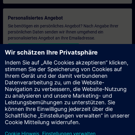
Personalisiertes Angebot
Sie benötigen ein persönliches Angebot? Nach Angabe Ihrer
persönlichen Daten senden wir Ihnen umgehend ein
personalisiertes Angebot an Ihre Emailadresse.
Persönliches Angebot zusenden
Anfrage Exklusivtraining
Haben Sie Bedarf an einem höheren Schulungsangebot und
brauchen ein exklusives Training – entweder vor Ort bei Ihnen,
virtuell oder in einem SITRAIN Trainingscenter? Nachdem Sie
uns Ihre persönlichen Daten und Ihren Trainingsbedarf
übermittelt haben, bekommen Sie von uns ein Angebot für eine
exklusive Schulung.
Exklusives Angebot anfragen