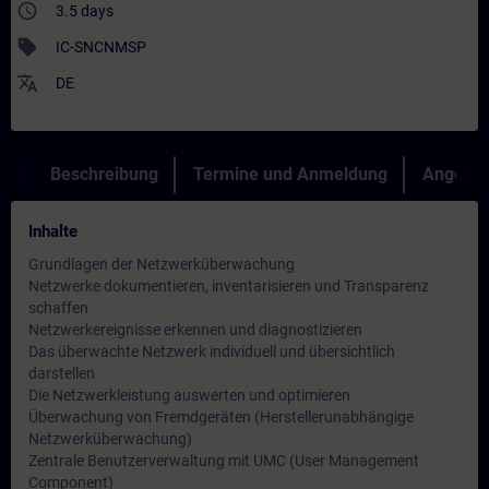
access_time
3.5 days
sell
IC-SNCNMSP
translate
DE
Beschreibung
Termine und Anmeldung
Angebot
Inhalte
Grundlagen der Netzwerküberwachung
Netzwerke dokumentieren, inventarisieren und Transparenz
schaffen
Netzwerkereignisse erkennen und diagnostizieren
Das überwachte Netzwerk individuell und übersichtlich
darstellen
Die Netzwerkleistung auswerten und optimieren
Überwachung von Fremdgeräten (Herstellerunabhängige
Netzwerküberwachung)
Zentrale Benutzerverwaltung mit UMC (User Management
Component)