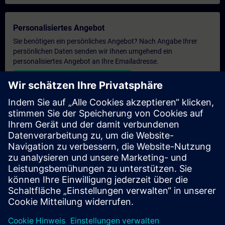
Personalisiertes Angebot
Sie benötigen ein persönliches Angebot? Nach Angabe Ihrer
persönlichen Daten senden wir Ihnen umgehend ein
personalisiertes Angebot an Ihre Emailadresse.
Persönliches Angebot zusenden
Anfrage Exklusivtraining
Haben Sie Bedarf an einem höheren Schulungsangebot und
brauchen ein exklusives Training – entweder vor Ort bei Ihnen,
virtuell oder in einem SITRAIN Trainingscenter? Nachdem Sie
uns Ihre persönlichen Daten und Ihren Trainingsbedarf
übermittelt haben, bekommen Sie von uns ein Angebot für eine
exklusive Schulung.
Exklusives Angebot anfragen