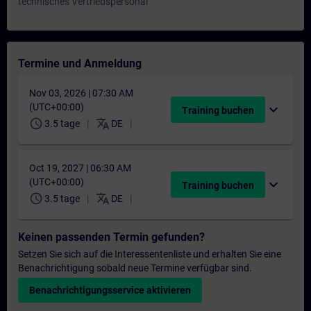
technisches Vertriebspersonal
Termine und Anmeldung
Nov 03, 2026 | 07:30 AM
(UTC+00:00)
expand_more
Training buchen
schedule
translate
3.5 tage
DE
Oct 19, 2027 | 06:30 AM
(UTC+00:00)
expand_more
Training buchen
schedule
translate
3.5 tage
DE
Keinen passenden Termin gefunden?
Setzen Sie sich auf die Interessentenliste und erhalten Sie eine
Benachrichtigung sobald neue Termine verfügbar sind.
Benachrichtigungsservice aktivieren