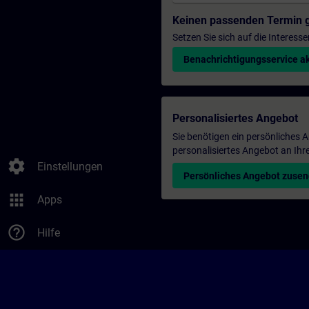
Keinen passenden Termin 
Setzen Sie sich auf die Interess
Benachrichtigungsservice ak
Personalisiertes Angebot
Sie benötigen ein persönliches
personalisiertes Angebot an Ihr
settings
Einstellungen
Persönliches Angebot zuse
apps
Apps
help_outline
Hilfe