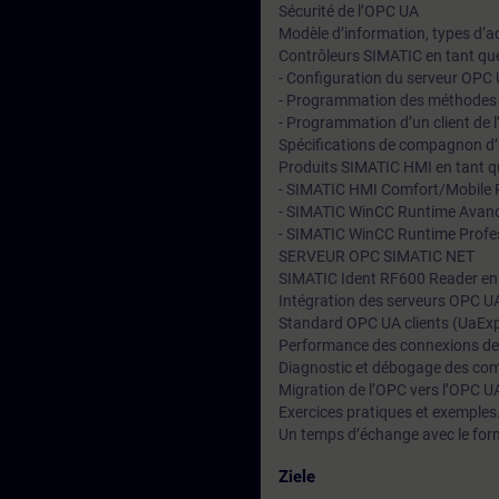
Sécurité de l’OPC UA
Modèle d’information, types d’a
Contrôleurs SIMATIC en tant que
- Configuration du serveur OPC
- Programmation des méthode
- Programmation d’un client de 
Spécifications de compagnon d’
Produits SIMATIC HMI en tant qu
- SIMATIC HMI Comfort/Mobile 
- SIMATIC WinCC Runtime Avan
- SIMATIC WinCC Runtime Profe
SERVEUR OPC SIMATIC NET
SIMATIC Ident RF600 Reader en
Intégration des serveurs OPC UA 
Standard OPC UA clients (UaExp
Performance des connexions de
Diagnostic et débogage des c
Migration de l’OPC vers l’OPC U
Exercices pratiques et exemples
Un temps d’échange avec le for
Ziele