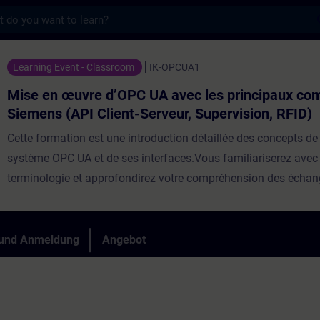
s
 d’OPC UA avec les principaux composants 
Learning Event - Classroom
IK-OPCUA1
Mise en œuvre d’OPC UA avec les principaux co
Siemens (API Client-Serveur, Supervision, RFID)
Cette formation est une introduction détaillée des concepts d
système OPC UA et de ses interfaces.Vous familiariserez avec 
terminologie et approfondirez votre compréhension des écha
plusieurs composants OPC UA. Vous aurez une vue d’ensemble
des produits SIMATIC OPC UA et vous les mettrez en service lo
pratiques..Répartition40% Théorie, 60% PratiqueParticipants
 und Anmeldung
Angebot
max8Evaluation des acquisOuiEligible CPF ⓘNonCertificatio
prérequisConnaissances programmation TIA-PORTAL