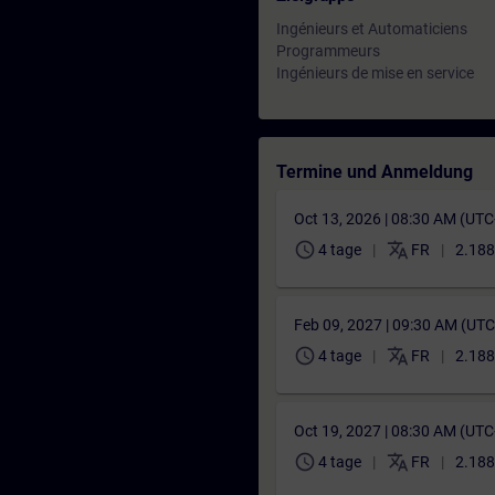
Ingénieurs et Automaticiens
Programmeurs
Ingénieurs de mise en service
Termine und Anmeldung
Oct 13, 2026 | 08:30 AM (UT
schedule
translate
4 tage
FR
2.188
Feb 09, 2027 | 09:30 AM (UT
schedule
translate
4 tage
FR
2.188
Oct 19, 2027 | 08:30 AM (UT
schedule
translate
4 tage
FR
2.188