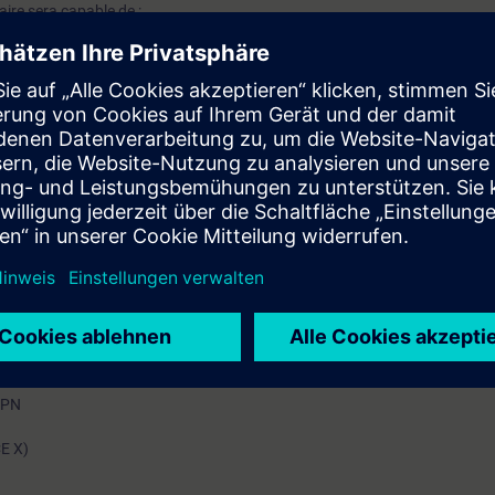
iaire sera capable de :
erminologie et les modèles de données de l’OPC UA dans l’environnement d’
endre l’interaction des composants et pourrez configurer une architectu
es principaux composants du portfolio des produits SIMATIC.
nierie réseau
 Ou TIA-SERV1
mation SITRAIN : 11 93 00 205 93
t au quotidien des missions techniques auprès des entreprises, formés et 
uivi et une actualisation de leurs compétences théoriques, pratiques, et
icatif par binôme) :
TEP7, SIMATIC NET)
PN
-PN
E X)