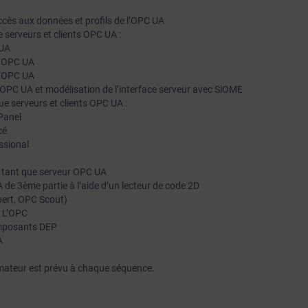
ccès aux données et profils de l’OPC UA
 serveurs et clients OPC UA :
 UA
s OPC UA
l’OPC UA
OPC UA et modélisation de l’interface serveur avec SiOME
e serveurs et clients OPC UA :
Panel
cé
ssional
 tant que serveur OPC UA
de 3ème partie à l’aide d’un lecteur de code 2D
ert, OPC Scout)
 L’OPC
omposants DEP
A
.
mateur est prévu à chaque séquence.