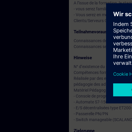
A l’issue de la formation, le stag
- vous serez familier avec la t
- Vous serez en mesure de compr
Clients/Serveurs OPC UA avec l
Teilnahmevoraussetzung
Connaissances de base de l’ingé
Connaissances selon TIA-PRO1
Hinweise
N° d’existence du centre de for
Compétences formateur :
Réalisée par des experts assuran
pédagogie des adultes avec un s
Matériel Pédagogique (à titre ind
- Console de programmation (S
- Automate S7-1500 avec CPU-
- E/S décentralisées type ET200
- Passerelle PN/PN
- Switch manageable (SCALANC
Zielgruppe