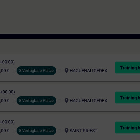
C+00:00)
Training 
location_on
,00 €
3 Verfügbare Plätze
HAGUENAU CEDEX
C+00:00)
Training 
location_on
,00 €
8 Verfügbare Plätze
HAGUENAU CEDEX
C+00:00)
Training 
location_on
,00 €
8 Verfügbare Plätze
SAINT PRIEST