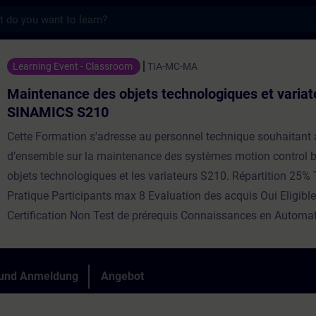
s
es objets technologiques et variateurs SI
Learning Event - Classroom
TIA-MC-MA
Maintenance des objets technologiques et variat
SINAMICS S210
Cette Formation s'adresse au personnel technique souhaitant 
d’ensemble sur la maintenance des systèmes motion control b
objets technologiques et les variateurs S210. Répartition 25%
Pratique Participants max 8 Evaluation des acquis Oui Eligib
Certification Non Test de prérequis Connaissances en Automa
 und Anmeldung
Angebot