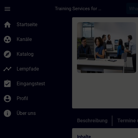
Für Hauptinhalt überspringen
Seite wurde geladen
menu
Training Services for Digital Industries
Kurs - Maintenance d
home
Startseite
group_work
Kanäle
explore
Katalog
timeline
Lernpfade
assignment_turned_in
Eingangstest
account_circle
Profil
info
Über uns
Beschreibung
Termine
Inhalte