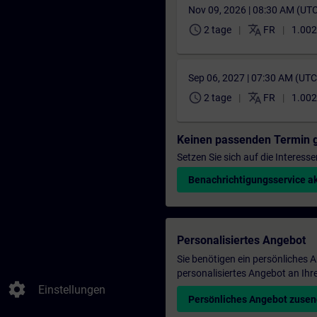
Nov 09, 2026 | 08:30 AM (UT
schedule
translate
2 tage
FR
1.002
Sep 06, 2027 | 07:30 AM (UT
schedule
translate
2 tage
FR
1.002
Keinen passenden Termin 
Setzen Sie sich auf die Interess
Benachrichtigungsservice ak
Personalisiertes Angebot
Sie benötigen ein persönliches
personalisiertes Angebot an Ihr
settings
Einstellungen
Persönliches Angebot zuse