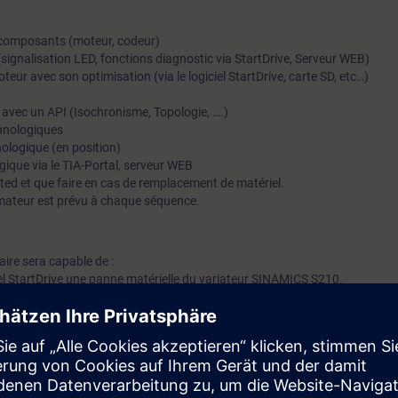
s composants (moteur, codeur)
 (signalisation LED, fonctions diagnostic via StartDrive, Serveur WEB)
eur avec son optimisation (via le logiciel StartDrive, carte SD, etc…)
vec un API (Isochronisme, Topologie, ….)
chnologiques
ologique (en position)
gique via le TIA-Portal, serveur WEB
ted et que faire en cas de remplacement de matériel.
mateur est prévu à chaque séquence.
iaire sera capable de :
ciel StartDrive une panne matérielle du variateur SINAMICS S210.
s.
teur SINAMICS S210.( Echange de composants et chargement des paramètre
 TIA Portal niveau 1 maintenance (TIA-SERV1) ou avoir un niveau équivalen
objectifs.