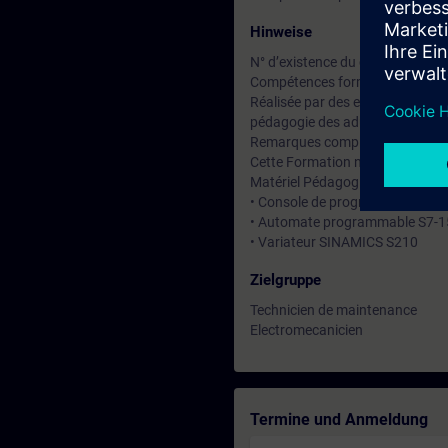
Hinweise
N° d’existence du centre de for
Compétences formateur :
Réalisée par des experts assuran
pédagogie des adultes avec un s
Remarques complémentaires :
Cette Formation ne convient pa
Matériel Pédagogique (à titre ind
• Console de programmation (T
• Automate programmable S7-
• Variateur SINAMICS S210
Zielgruppe
Technicien de maintenance
Electromecanicien
Termine und Anmeldung