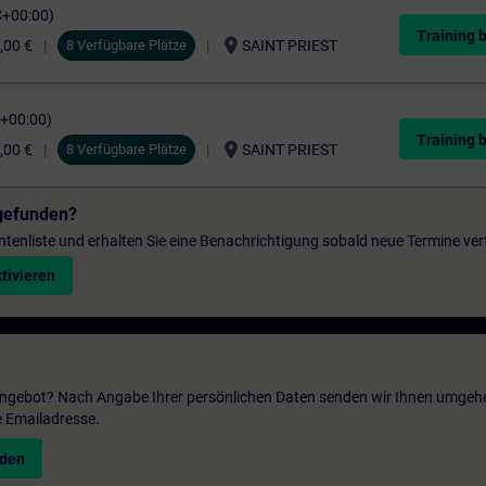
C+00:00)
Training 
location_on
,00 €
8 Verfügbare Plätze
SAINT PRIEST
C+00:00)
Training 
location_on
,00 €
8 Verfügbare Plätze
SAINT PRIEST
gefunden?
entenliste und erhalten Sie eine Benachrichtigung sobald neue Termine ver
tivieren
 Angebot? Nach Angabe Ihrer persönlichen Daten senden wir Ihnen umgeh
e Emailadresse.
nden