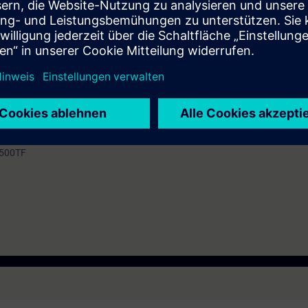
mation SITRAIN : 11 93 00 205 93
t au quotidien des missions techniques auprès des entreprises, formés et 
uivi et une actualisation de leurs compétences théoriques, pratiques, et
s à la gamme de produits S7-300/400
icatif par binôme) :
IA-PORTAL Professional)
1500TF