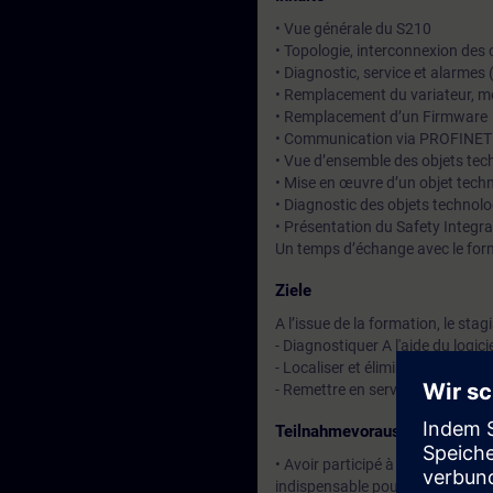
• Vue générale du S210
• Topologie, interconnexion de
• Diagnostic, service et alarmes
• Remplacement du variateur, mot
• Remplacement d’un Firmware
• Communication via PROFINET a
• Vue d’ensemble des objets te
• Mise en œuvre d’un objet techn
• Diagnostic des objets technolo
• Présentation du Safety Integra
Un temps d’échange avec le for
Ziele
A l’issue de la formation, le stag
- Diagnostiquer A l'aide du logi
- Localiser et éliminer les défaut
- Remettre en service le varia
Teilnahmevoraussetzung
• Avoir participé à la formation
indispensable pour atteindre les 