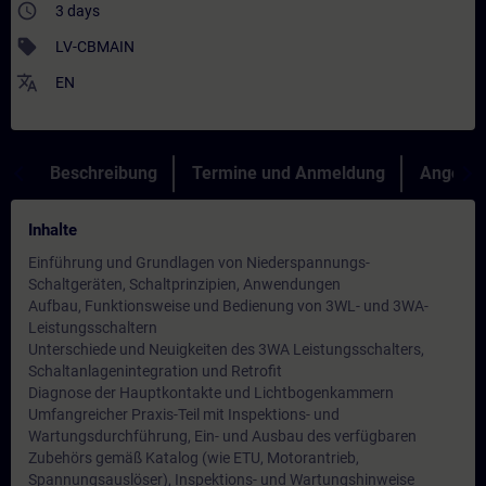
access_time
3 days
sell
LV-CBMAIN
translate
EN
Beschreibung
Termine und Anmeldung
Angebot
Inhalte
Einführung und Grundlagen von Niederspannungs-
Schaltgeräten, Schaltprinzipien, Anwendungen
Aufbau, Funktionsweise und Bedienung von 3WL- und 3WA-
Leistungsschaltern
Unterschiede und Neuigkeiten des 3WA Leistungsschalters,
Schaltanlagenintegration und Retrofit
Diagnose der Hauptkontakte und Lichtbogenkammern
Umfangreicher Praxis-Teil mit Inspektions- und
Wartungsdurchführung, Ein- und Ausbau des verfügbaren
Zubehörs gemäß Katalog (wie ETU, Motorantrieb,
Spannungsauslöser), Inspektions- und Wartungshinweise