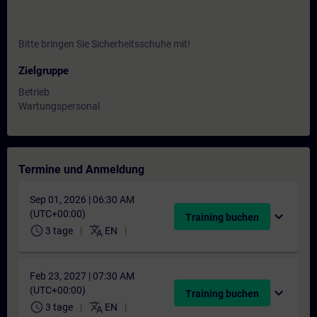
Bitte bringen Sie Sicherheitsschuhe mit!
Zielgruppe
Betrieb
Wartungspersonal
Termine und Anmeldung
Sep 01, 2026 | 06:30 AM
(UTC+00:00)
expand_more
Training buchen
schedule
translate
3 tage
EN
Feb 23, 2027 | 07:30 AM
(UTC+00:00)
expand_more
Training buchen
schedule
translate
3 tage
EN