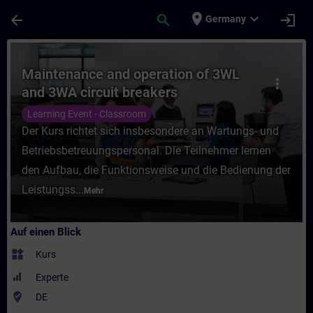
Für Hauptinhalt überspringen
Seite wurde geladen
place
expand_more
arrow_back
search
login
Germany
Kurs - Maintenance and operation of 3WL a
Maintenance and operation of 3WL
more_vert
and 3WA circuit breakers
Learning Event - Classroom
Der Kurs richtet sich insbesondere an Wartungs- und
Betriebsbetreuungspersonal. Die Teilnehmer lernen
den Aufbau, die Funktionsweise und die Bedienung der
Leistungss...
Mehr
Auf einen Blick
widgets
Kurs
Experte
where_to_vote
DE