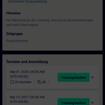
-
Technische Voraussetzung
Hinweise
Die Teilnahme an der Learning Journey ist personenbezogen
und nicht übertragbar.
Zielgruppe
Programmierer
Termine und Anmeldung
Sep 21, 2026 | 06:30 AM
(UTC+00:00)
expand_more
Training buchen
schedule
translate
24 stunden
DE
Sep 13, 2027 | 06:30 AM
(UTC+00:00)
expand_more
Training buchen