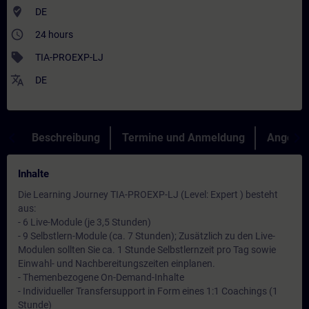
where_to_vote
DE
access_time
24 hours
sell
TIA-PROEXP-LJ
translate
DE
Beschreibung
Termine und Anmeldung
Angebot
Inhalte
Die Learning Journey TIA-PROEXP-LJ (Level: Expert ) besteht
aus:
- 6 Live-Module (je 3,5 Stunden)
- 9 Selbstlern-Module (ca. 7 Stunden); Zusätzlich zu den Live-
Modulen sollten Sie ca. 1 Stunde Selbstlernzeit pro Tag sowie
Einwahl- und Nachbereitungszeiten einplanen.
- Themenbezogene On-Demand-Inhalte
- Individueller Transfersupport in Form eines 1:1 Coachings (1
Stunde)