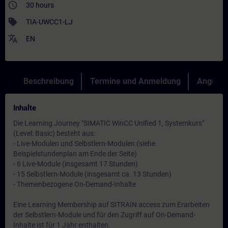
access_time
30 hours
sell
TIA-UWCC1-LJ
translate
EN
Beschreibung
Termine und Anmeldung
Angebot
Inhalte
Die Learning Journey "SIMATIC WinCC Unified 1, Systemkurs"
(Level: Basic) besteht aus:
- Live-Modulen und Selbstlern-Modulen (siehe
Beispielstundenplan am Ende der Seite)
- 6 Live-Module (insgesamt 17 Stunden)
- 15 Selbstlern-Module (insgesamt ca. 13 Stunden)
- Themenbezogene On-Demand-Inhalte
Eine Learning Membership auf SITRAIN access zum Erarbeiten
der Selbstlern-Module und für den Zugriff auf On-Demand-
Inhalte ist für 1 Jahr enthalten.