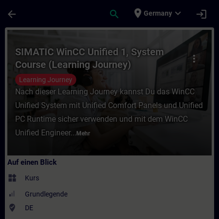
Für Hauptinhalt überspringen
Seite wurde geladen
place
expand_more
arrow_back
search
login
Germany
Kurs - SIMATIC WinCC Unified 1, System Co
SIMATIC WinCC Unified 1, System
more_vert
Course (Learning Journey)
Learning Journey
Nach dieser Learning Journey kannst Du das WinCC
Unified System mit Unified Comfort Panels und Unified
PC Runtime sicher verwenden und mit dem WinCC
Unified Engineer...
Mehr
Auf einen Blick
widgets
Kurs
Grundlegende
where_to_vote
DE