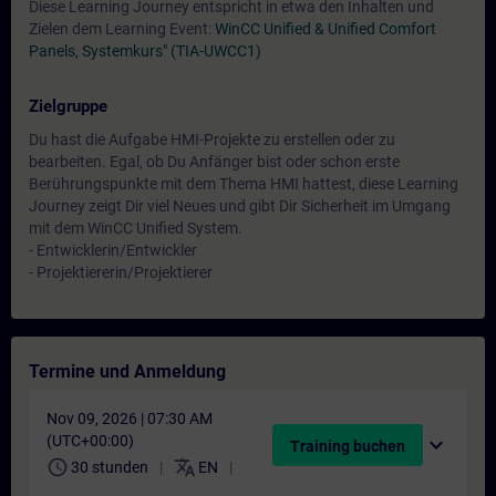
Diese Learning Journey entspricht in etwa den Inhalten und
Zielen dem Learning Event:
WinCC Unified & Unified Comfort
Panels, Systemkurs" (TIA-UWCC1)
Zielgruppe
Du hast die Aufgabe HMI-Projekte zu erstellen oder zu
bearbeiten. Egal, ob Du Anfänger bist oder schon erste
Berührungspunkte mit dem Thema HMI hattest, diese Learning
Journey zeigt Dir viel Neues und gibt Dir Sicherheit im Umgang
mit dem WinCC Unified System.
- Entwicklerin/Entwickler
- Projektiererin/Projektierer
Termine und Anmeldung
Nov 09, 2026 | 07:30 AM
(UTC+00:00)
expand_more
Training buchen
schedule
translate
30 stunden
EN