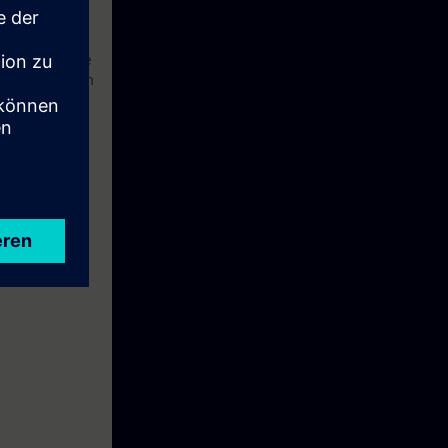
n Schritt für
ering inklusive
in der Lage, ein
n.
ehen.