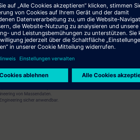
nd den allgemeinen Systemaufbau von SIMATIC PCS neo. Sie konfiguriere
und nehmen sie virtuell in Betrieb. Sie kümmern sich um das PCS neo Engine
g in "PCS neo in the cloud". Nach Abschluss der Learning Journey sind Sie 
h korrekt und voll funktionsfähig zu erstellen, zu betreiben und zu teste
itsystem "PCS neo" mit den aktuellen Workflows und die dazugehörige
kt korrekt erstellen und mit dem dazugehörigen Projekt Management umg
utomatisierungssystemem, sowie die Visualisierung konfigurieren.
Programmierungsmöglichkeiten der wichtigsten Engineering Tools.
 anpassen und das Meldesystem auswerten.
gineering von Massendaten.
 Engineering sicher anwendbar.