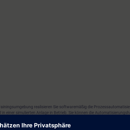
 Trainingsumgebung realisieren Sie softwaremäßig die Prozessautomatisie
l in einer simulierten Anlage in Betrieb. Sie können die Automatisierung
erie mit digitalen und analogen Signalen in SIMATIC PCS neo konfiguriere
ebung testen.