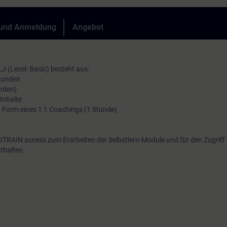
Sie bei Ihrem persönlichen Praxistransfer unterstützen.
 und Anmeldung
Angebot
 (Level: Basic) besteht aus:
Stunden
unden)
Inhalte
in Form eines 1:1 Coachings (1 Stunde)
ITRAIN access zum Erarbeiten der Selbstlern-Module und für den Zugriff
thalten.