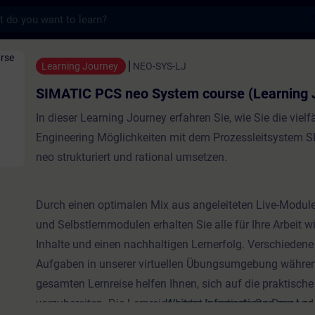
s
eo System course (Learning Journey) - Tra
Learning Journey
NEO-SYS-LJ
SIMATIC PCS neo System course (Learning 
In dieser Learning Journey erfahren Sie, wie Sie die vielf
Engineering Möglichkeiten mit dem Prozessleitsystem 
neo strukturiert und rational umsetzen.
Durch einen optimalen Mix aus angeleiteten Live-Module
und Selbstlernmodulen erhalten Sie alle für Ihre Arbeit w
Inhalte und einen nachhaltigen Lernerfolg. Verschiedene
Aufgaben in unserer virtuellen Übungsumgebung währen
gesamten Lernreise helfen Ihnen, sich auf die praktisc
vorzubereiten. Die Lernreise bietet kuratierte On-Demand 
Weitere Informationen zur Le