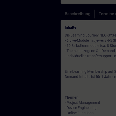
Beschreibung
Termine
Inhalte
Die Learning Journey NEO-SYS-LJ
- 6 Live-Module mit jeweils 4-5 
- 19 Selbstlernmodule (ca. 8 St
- Themenbezogene On-Demand-
- Individueller Transfersupport 
Eine Learning Membership auf S
Demand-Inhalte ist für 1 Jahr en
Themen:
- Project Management
- Device Engineering
- Online Functions