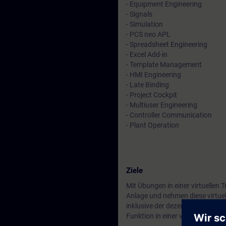
- Equipment Engineering
- Signals
- Simulation
- PCS neo APL
- Spreadsheet Engineering
- Excel Add-in
- Template Management
- HMI Engineering
- Late Binding
- Project Cockpit
- Multiuser Engineering
- Controller Communication
- Plant Operation
Ziele
Mit Übungen in einer virtuellen
Anlage und nehmen diese virtuel
inklusive der dezentralen Periph
Funktion in einer virtuellen Umg