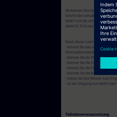
Sie kennen das Systemkonzept u
Schritt eine simulierte Anlage, 
SIMIT und die virtuelle Steuerun
SIMATIC PCS neo Projekt technisc
Nach dieser Learning Journey …
- kennen Sie das neue Prozessle
Informationslandschaft.
- können Sie ein PCS neo-Proje
- können Sie die Hardware von A
- kennen Sie die Features und 
- können Sie die Bedienstation
- haben Sie das Wissen zum En
- ist der Umgang von Multi-User
Teilnahmevoraussetzung