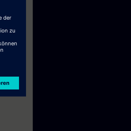
echnologischen
nt Phases
belegen.