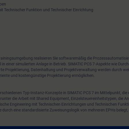
ypen
it Technischer Funktion und Technischer Einrichtung
 Trainingsumgebung realisieren Sie softwaremäßig die Prozessautomatisie
l in einer simulierten Anlage in Betrieb. SIMATIC PCS 7-Aspekte wie Durc
te Projektierung, Datenhaltung und Projektverwaltung werden durch we
fiziente und kostengünstige Projektierung ermöglichen.
rschiedenen Typ-Instanz-Konzepte in SIMATIC PCS 7 im Mittelpunkt, die ei
runter die Arbeit mit Shared Equipment, Einzelsteuereinheitstypen, die
sche Engineering mit Technischen Einrichtungen und Technischen Funkti
ie durch eine standardisierte Zuweisungslogik von mehreren EPHs belegt, p