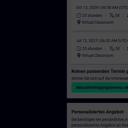
Oct 12, 2026 | 06:30 AM (UT
schedule
translate
25 stunden
DE
location_on
Virtual Classroom
Jul 12, 2027 | 06:30 AM (UTC
schedule
translate
25 stunden
DE
location_on
Virtual Classroom
Keinen passenden Termin 
Setzen Sie sich auf die Interess
Benachrichtigungsservice ak
Personalisiertes Angebot
Sie benötigen ein persönliches
personalisiertes Angebot an Ihr