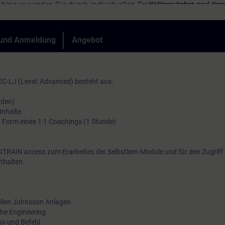
hinaus werden Sie durch individuellen Transfersupport und t
Weitere Infos zu Lea
On-Demand-Inhalte bei Ihrem ganz persönlichen Praxistransfer 
 und Anmeldung
Angebot
C-LJ (Level: Advanced) besteht aus:
)
nden)
nhalte
in Form eines 1:1 Coachings (1 Stunde)
ITRAIN access zum Erarbeiten der Selbstlern-Module und für den Zugriff
thalten.
uellen Johnsson Anlagen
che Engineering
us und Befehl