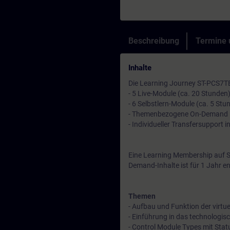
Beschreibung
Termine
Inhalte
Die Learning Journey ST-PCS7TE
- 5 Live-Module (ca. 20 Stunden
- 6 Selbstlern-Module (ca. 5 Stu
- Themenbezogene On-Demand I
- Individueller Transfersupport 
Eine Learning Membership auf S
Demand-Inhalte ist für 1 Jahr en
Themen
- Aufbau und Funktion der virt
- Einführung in das technologis
- Control Module Types mit Stat