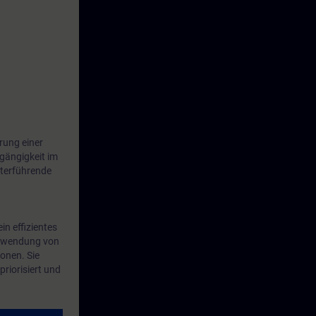
rung einer
hgängigkeit im
iterführende
n effizientes
 Anwendung von
onen. Sie
riorisiert und