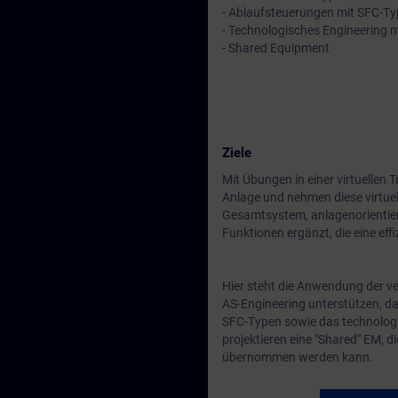
- Ablaufsteuerungen mit SFC-T
- Technologisches Engineering m
- Shared Equipment
Ziele
Mit Übungen in einer virtuellen
Anlage und nehmen diese virtuel
Gesamtsystem, anlagenorientier
Funktionen ergänzt, die eine ef
Hier steht die Anwendung der ve
AS-Engineering unterstützen, da
SFC-Typen sowie das technologi
projektieren eine "Shared" EM, d
übernommen werden kann.