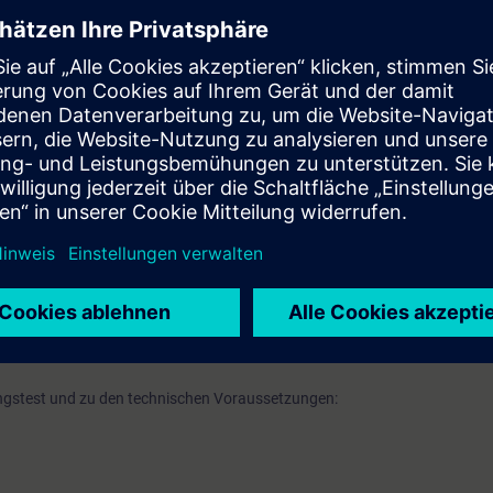
önnen Sie …
rkzeuge für die Erstellung von den Typ-Instanz Konzepten nutzen.
inheitstypen (Control Module Types) und ihren Instanzen mit Hilfe des t
Schrittkettenprojektierung (SFC-Types) anwenden.
n mit "Equipment Module Types" und die technischen Funktionen "Equipme
isualisierung strukturiert einsetzen.
iotheken und Projekten synchronisieren.
Hs projektieren, um einen Shared EM entsprechend den Anforderungen zu 
IMATIC PCS 7 Basis Systemkurs" (ST-PCS7SYS)
wird empfohlen.
ittechnik, sowie Praxiserfahrung in der SIMATIC PCS 7 Projektierung.
angstest und zu den technischen Voraussetzungen: