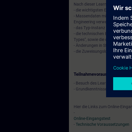
Nach dieser Learning Journey k
- die wichtigsten Engineeringwe
- Massendaten mit Einzelsteuere
Engineering verwenden.
- das Typ-Instanz Konzept für 
- die technischen Einrichtunge
Types", sowie die dazugehörige V
- Änderungen in Stammdatenbibl
- die Zuweisungslogik eines EP
Teilnahmevoraussetzung
- Besuch des Learning Events
"S
- Grundkenntnisse der Prozessle
Hier die Links zum Online-Eing
-
Online-Eingangstest
-
Technische Voraussetzungen