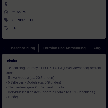
where_to_vote
DE
access_time
25 hours
sell
ST-PCS7TEC-LJ
translate
EN
Beschreibung
Termine und Anmeldung
Angebot
Inhalte
Die Learning Journey ST-PCS7TEC-LJ (Level: Advanced) besteht
aus:
- 5 Live-Module (ca. 20 Stunden)
- 6 Selbstlern-Module (ca. 5 Stunden)
- Themenbezogene On-Demand Inhalte
- Individueller Transfersupport in Form eines 1:1 Coachings (1
Stunde)