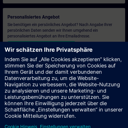
Personalisiertes Angebot
Sie benötigen ein persönliches Angebot? Nach Angabe Ihrer
persönlichen Daten senden wir Ihnen umgehend ein
personalisiertes Angebot an Ihre Emailadresse.
Persönliches Angebot zusenden
Anfrage Exklusivtraining
Haben Sie Bedarf an einem höheren Schulungsangebot und
brauchen ein exklusives Training – entweder vor Ort bei Ihnen,
virtuell oder in einem SITRAIN Trainingscenter? Nachdem Sie
uns Ihre persönlichen Daten und Ihren Trainingsbedarf
übermittelt haben, bekommen Sie von uns ein Angebot für eine
exklusive Schulung.
Exklusives Angebot anfragen