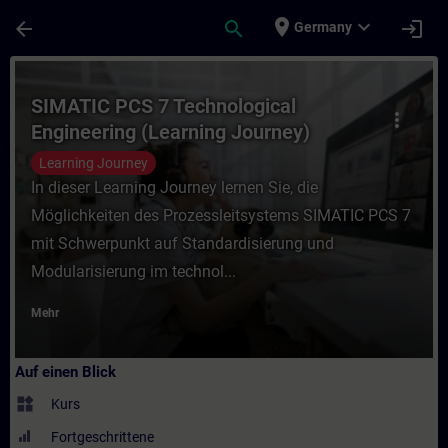
Für Hauptinhalt überspringen
Seite wurde geladen
place
expand_more
arrow_back
search
login
Germany
Kurs - SIMATIC PCS 7 Technological Engine
SIMATIC PCS 7 Technological
more_vert
Engineering (Learning Journey)
Learning Journey
In dieser Learning Journey lernen Sie, die
Möglichkeiten des Prozessleitsystems SIMATIC PCS 7
mit Schwerpunkt auf Standardisierung und
Modularisierung im technol...
Mehr
Auf einen Blick
widgets
Kurs
Fortgeschrittene