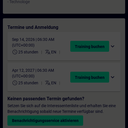
- Technologe
Termine und Anmeldung
Sep 14, 2026 | 06:30 AM
(UTC+00:00)
expand_more
Training buchen
schedule
translate
25 stunden
EN
Apr 12, 2027 | 06:30 AM
(UTC+00:00)
expand_more
Training buchen
schedule
translate
25 stunden
EN
Keinen passenden Termin gefunden?
Setzen Sie sich auf die Interessentenliste und erhalten Sie eine
Benachrichtigung sobald neue Termine verfügbar sind.
Benachrichtigungsservice aktivieren