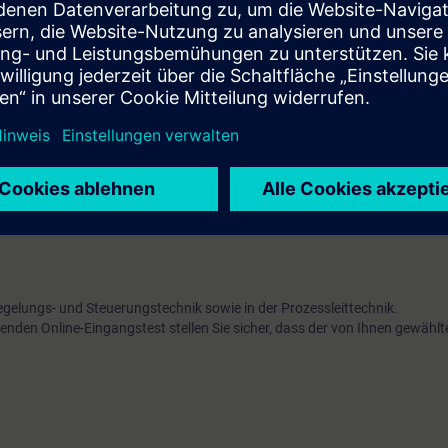
er Komponenten befähigt Sie, dauerhaft mehr in höchster Qualität zu pr
r am Markt zu etablieren.
önnen Sie …
t anlegen und die Hardware von AS- und OS-Stationen konfigurieren.
erkzeuge wie CFC, SFC und Grafikwerkzeuge von SIMATIC PCS 7 sicher be
llen, die den PCS 7 Standards genügen
inheitstypen (Control Module Types) und ihren Instanzen mit Hilfe des 
egelungs- und Steuerungstechnik sowie in der Prozessleittechnik.
enden Online-Eingangstest stellen Sie sicher, dass der von Ihnen gewählt