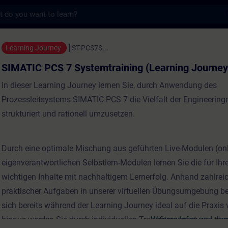
s
 Systemtraining (Learning Journey) - Train
Learning Journey
ST-PCS7S...
SIMATIC PCS 7 Systemtraining (Learning Journey
In dieser Learning Journey lernen Sie, durch Anwendung des
Prozessleitsystems SIMATIC PCS 7 die Vielfalt der Engineering
strukturiert und rationell umzusetzen.
Durch eine optimale Mischung aus geführten Live-Modulen (on
eigenverantwortlichen Selbstlern-Modulen lernen Sie die für Ihre
wichtigen Inhalte mit nachhaltigem Lernerfolg. Anhand zahlrei
praktischer Aufgaben in unserer virtuellen Übungsumgebung be
sich bereits während der Learning Journey ideal auf die Praxis 
hinaus werden Sie durch individuellen Transfersupport und t
Weitere Infos zu Lea