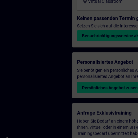
location_on
Virtual Classroom
Keinen passenden Termin 
Setzen Sie sich auf die Interess
Benachrichtigungsservice ak
Personalisiertes Angebot
Sie benötigen ein persönliches
personalisiertes Angebot an Ihr
Persönliches Angebot zuse
Anfrage Exklusivtraining
Haben Sie Bedarf an einem höhe
Ihnen, virtuell oder in einem S
Trainingsbedarf übermittelt hab