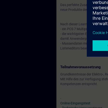
Das perfekte Zusammenspiel all
neue Produkte deutlich schnelle
Nach dieser Learning Journey k
- ein PCS 7 Multiprojekt korrek
- die wichtigsten Engineeringw
damit Anwenderprogramme erste
- Massendaten mit Einzelsteuere
Listeneditors bearbeiten
Teilnahmevoraussetzung
Grundkenntnisse der Elektro-, R
Mit Hilfe des zur Verfügung steh
Kompetenzen entspricht.
-
Online-Eingangstest