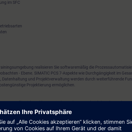
rung im SFC
etriebsarten
aten
 Trainingsumgebung realisieren Sie softwaremäßig die Prozessautomatisie
Beobachten - Ebene. SIMATIC PCS 7-Aspekte wie Durchgängigkeit im Ges
ng, Datenhaltung und Projektverwaltung werden durch weiterführende Fu
 kostengünstige Projektierung ermöglichen.
TIC PCS 7 für sich und lernen Sie Ihre Anlage ganzheitlich zu betrachten!
nnen Sie Fehler schnell diagnostizieren und sicher beheben. Zudem lasse
s Sie in der Folge Mehrfachprojektierungen einsparen. So ist eine zeitopt
öglich.