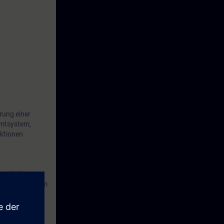
rung einer
amtsystem,
nktionen
Durch die
n sich schon im
imierte und