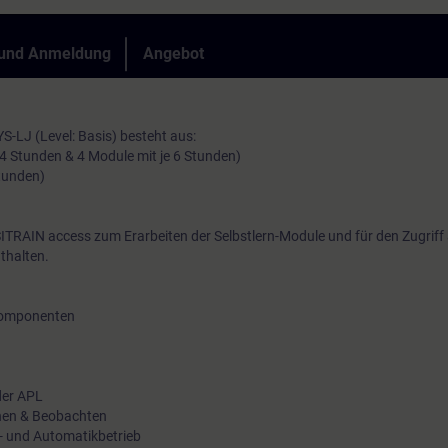
On-Demand-Inhalte bei Ihrem ganz persönlichen Praxistransfer 
 und Anmeldung
Angebot
Auch als Online-Trai
-LJ (Level: Basis) besteht aus:
 4 Stunden & 4 Module mit je 6 Stunden)
Stunden)
Auch als Präsenztrai
ITRAIN access zum Erarbeiten der Selbstlern-Module und für den Zugriff
thalten.
komponenten
der APL
enen & Beobachten
- und Automatikbetrieb