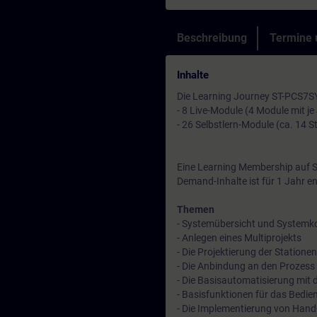
Beschreibung
Termine
Inhalte
Die Learning Journey ST-PCS7SYS
- 8 Live-Module (4 Module mit je
- 26 Selbstlern-Module (ca. 14 
Eine Learning Membership auf S
Demand-Inhalte ist für 1 Jahr en
Themen
- Systemübersicht und System
- Anlegen eines Multiprojekts
- Die Projektierung der Stationen
- Die Anbindung an den Prozess
- Die Basisautomatisierung mit 
- Basisfunktionen für das Bedi
- Die Implementierung von Hand