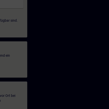
fügbar sind.
end ein
or Ort bei
n