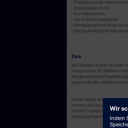
- Projektierung der Ablaufsteue
- Anpassungen im OS
- Das Meldesystem
- Das Archivierungssystem
- Verriegelungsfunktionen und B
- Das Engineering von Massend
Ziele
Mit Übungen in einer virtuellen
Anlage bis hin zur Bedienen & 
anlagenorientierte Projektieru
ergänzt, die eine effiziente und
Nutzen Sie die Vorteile von SIMA
Kenntnis der Durchgängigkeit kö
Vorfeld Projekte so anlegen, das
kostengünstige Projektierung m