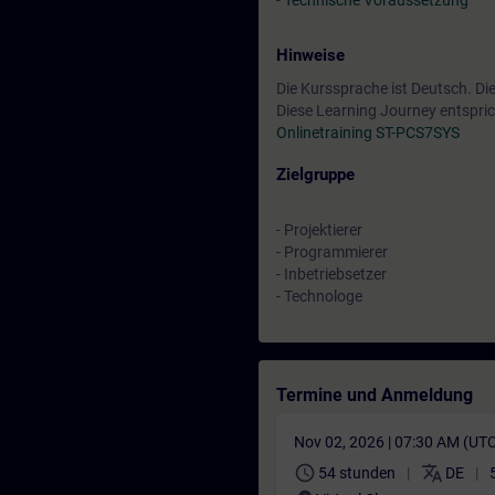
-
Technische Voraussetzung
Hinweise
Die Kurssprache ist Deutsch. Di
Diese Learning Journey entspric
Onlinetraining ST-PCS7SYS
Zielgruppe
- Projektierer
- Programmierer
- Inbetriebsetzer
- Technologe
Termine und Anmeldung
Nov 02, 2026 | 07:30 AM (UT
schedule
translate
54 stunden
DE