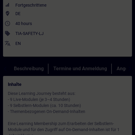
Fortgeschrittene
where_to_vote
DE
access_time
40 hours
sell
TIA-SAFETY-LJ
translate
EN
Beschreibung
Termine und Anmeldung
Angebot
Inhalte
Diese Learning Journey besteht aus:
- 9 Live-Modulen (je 3–4 Stunden)
- 9 Selbstlern-Modulen (ca. 10 Stunden)
- Themenbezogenen On-Demand-Inhalten
Eine Learning Membership zum Erarbeiten der Selbstlern-
Module und für den Zugriff auf On-Demand-Inhalten ist für 1