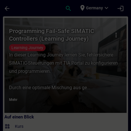
Für Hauptinhalt überspringen
Seite wurde geladen
place
expand_more
arrow_back
search
login
Germany
Kurs - Programming Fail-Safe SIMATIC Cont
Programming Fail-Safe SIMATIC
more_vert
Controllers (Learning Journey)
Learning Journey
In dieser Learning Journey lernen Sie, fehlersichere
SIMATIC-Steuerungen mit TIA Portal zu konfigurieren
und programmieren.
Durch eine optimale Mischung aus ge...
Mehr
Auf einen Blick
widgets
Kurs