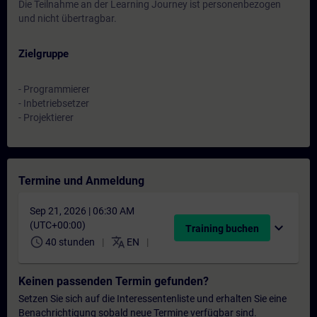
Die Teilnahme an der Learning Journey ist personenbezogen
und nicht übertragbar.
Zielgruppe
- Programmierer
- Inbetriebsetzer
- Projektierer
Termine und Anmeldung
Sep 21, 2026 | 06:30 AM
(UTC+00:00)
expand_more
Training buchen
schedule
translate
40 stunden
EN
Keinen passenden Termin gefunden?
Setzen Sie sich auf die Interessentenliste und erhalten Sie eine
Benachrichtigung sobald neue Termine verfügbar sind.