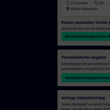
schedule
translate
22 stunden
EN
location_on
Virtual Classroom
Keinen passenden Termin 
Setzen Sie sich auf die Interess
Benachrichtigungsservice ak
Personalisiertes Angebot
Sie benötigen ein persönliches
personalisiertes Angebot an Ihr
Persönliches Angebot zuse
Anfrage Exklusivtraining
Haben Sie Bedarf an einem höhe
Ihnen, virtuell oder in einem S