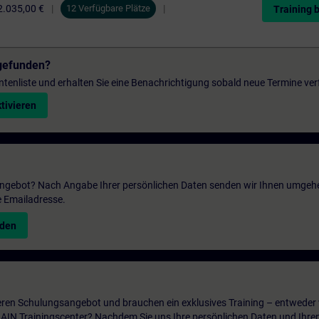
2.035,00 €
12 Verfügbare Plätze
Training 
gefunden?
entenliste und erhalten Sie eine Benachrichtigung sobald neue Termine ver
tivieren
 Angebot? Nach Angabe Ihrer persönlichen Daten senden wir Ihnen umgeh
e Emailadresse.
nden
ren Schulungsangebot und brauchen ein exklusives Training – entweder v
ITRAIN Trainingscenter? Nachdem Sie uns Ihre persönlichen Daten und Ihre