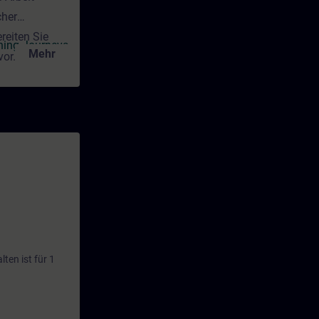
cher
reiten Sie
rning Journeys
Mehr
vor. Darüber
bei Ihrem
ten ist für 1