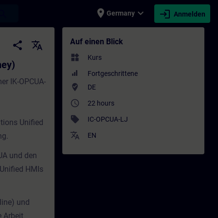
place
expand_more
login
earch
Germany
Anmelden
aining - Schulung - Weiterbildung | SITRA
Auf einen Blick
share
translate
widgets
Kurs
ney)
Fortgeschrittene
mer IK-OPCUA-
where_to_vote
DE
access_time
22 hours
sell
IC-OPCUA-LJ
ions Unified
translate
ng.
EN
 UA und den
Unified HMIs
line) und
 Arbeit