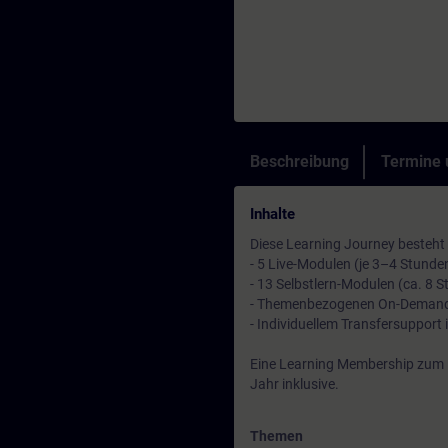
Beschreibung
Termine
Inhalte
Diese Learning Journey besteht
- 5 Live-Modulen (je 3–4 Stunde
- 13 Selbstlern-Modulen (ca. 8 
- Themenbezogenen On-Demand
- Individuellem Transfersupport
Eine Learning Membership zum Er
Jahr inklusive.
Themen