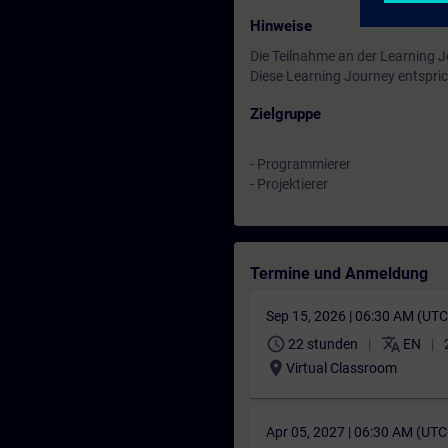
Hinweise
Die Teilnahme an der Learning 
Diese Learning Journey entspric
Zielgruppe
- Programmierer
- Projektierer
Termine und Anmeldung
Sep 15, 2026 | 06:30 AM (UT
schedule
translate
22 stunden
EN
location_on
Virtual Classroom
Apr 05, 2027 | 06:30 AM (UT