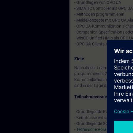
- Grundlagen von OPC UA
- SIMATIC Controller als OPC UA
- Methoden programmieren
- Meldekonzepte mit OPC UA Ala
- OPC UA-Kommunikation siche
- Companion Specifications oder
- WinCC Unified HMIs als OPC UA
- OPC UA-Clients in SIMATIC Co
Ziele
Nach dieser Learning Journey k
programmieren. Zusätzlich könn
Kommunikation mit Verschlüssel
sind in der Lage diese oder eige
Teilnahmevoraussetzung
- Grundlegende Kenntnisse in N
- Kenntnisse entsprechend dem
- Grundlegende SCL-Kenntnisse
-
Technische Voraussetzung