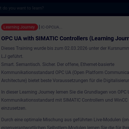
s
IMATIC Controllers (Learning Journey) - Tr
Learning Journey
IC-OPCUA...
OPC UA with SIMATIC Controllers (Learning Jour
Dieses Training wurde bis zum 02.03.2026 unter der Kursnum
LJ geführt.
Smart. Semantisch. Sicher. Der offene, Ethernet-basierte
Kommunikationsstandard OPC UA (Open Platform Communicat
Architecture) bietet beste Voraussetzungen für die Digitalisieru
In dieser Learning Journey lernen Sie die Grundlagen von OPC
Kommunikationsstandard mit SIMATIC Controllern und WinCC 
einzusetzen.
Durch eine optimale Mischung aus geführten Live-Modulen (on
eigenverantwortlichen Selbstlern-Modulen lernen Sie die für Ihre