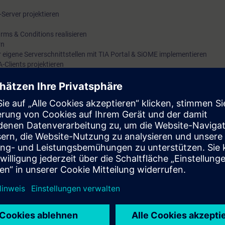
-Server projektieren
rms & Conditions realisieren
rn
 eigene Serverschnittstellen mit TIA Portal & SiOME implementieren
-Clients projektieren
ntrollern programmieren
önnen SIMATIC Controller als OPC UA-Server projektieren und als OPC UA
en Sie WinCC Unified HMIs als OPC UA-Clients einsetzen und die gesam
ung und Authentifizierung sichern. Sie kennen OPC UA Companions Spec
ne Serverschnittstellen mit TIA Portal und SiOME zu implementieren.
etzwerktechnik
 Kurs
TIA-PRO2