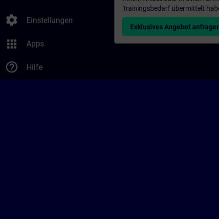
Trainingsbedarf übermittelt hab
settings
Einstellungen
Exklusives Angebot anfrage
apps
Apps
help_outline
Hilfe