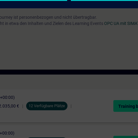
Journey ist personenbezogen und nicht übertragbar.
ht in etwa den Inhalten und Zielen des Learning Events
OPC UA mit SIMAT
C+00:00)
2.035,00 €
12 Verfügbare Plätze
Training 
C+00:00)