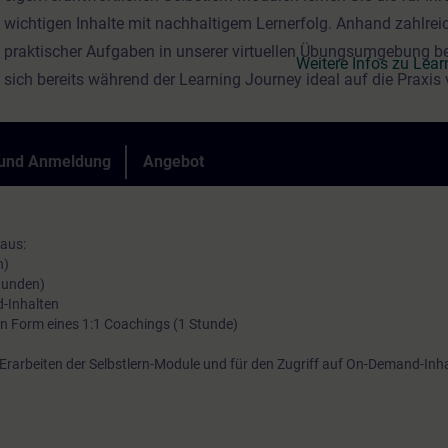
wichtigen Inhalte mit nachhaltigem Lernerfolg. Anhand zahlrei
praktischer Aufgaben in unserer virtuellen Übungsumgebung be
Weitere Infos zu Lea
sich bereits während der Learning Journey ideal auf die Praxis 
hinaus werden Sie durch themenbezogene On-Demand-Inhalte 
ganz persönlichen Praxistransfer unterstützt.
 und Anmeldung
Angebot
 aus:
n)
Stunden)
-Inhalten
 in Form eines 1:1 Coachings (1 Stunde)
arbeiten der Selbstlern-Module und für den Zugriff auf On-Demand-Inhal