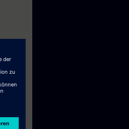
-Clients
te OPC UA-
ifications und