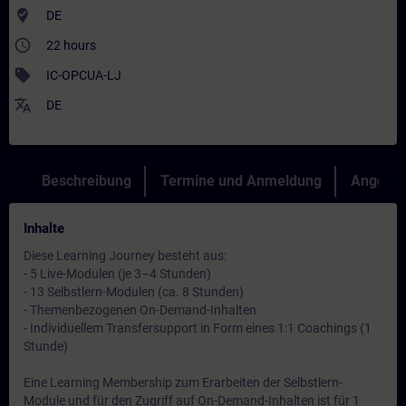
where_to_vote
DE
access_time
22 hours
sell
IC-OPCUA-LJ
translate
DE
Beschreibung
Termine und Anmeldung
Angebot
Inhalte
Diese Learning Journey besteht aus:
- 5 Live-Modulen (je 3–4 Stunden)
- 13 Selbstlern-Modulen (ca. 8 Stunden)
- Themenbezogenen On-Demand-Inhalten
- Individuellem Transfersupport in Form eines 1:1 Coachings (1
Stunde)
Eine Learning Membership zum Erarbeiten der Selbstlern-
Module und für den Zugriff auf On-Demand-Inhalten ist für 1