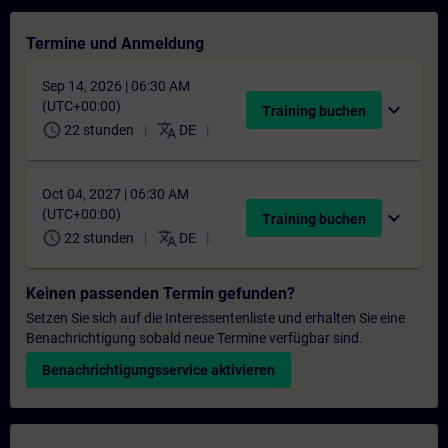
Termine und Anmeldung
Sep 14, 2026 | 06:30 AM
(UTC+00:00)
expand_more
Training buchen
schedule
translate
22 stunden
DE
Oct 04, 2027 | 06:30 AM
(UTC+00:00)
expand_more
Training buchen
schedule
translate
22 stunden
DE
Keinen passenden Termin gefunden?
Setzen Sie sich auf die Interessentenliste und erhalten Sie eine
Benachrichtigung sobald neue Termine verfügbar sind.
Benachrichtigungsservice aktivieren