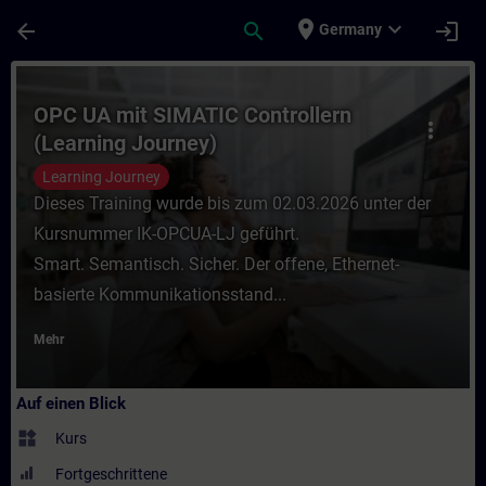
Für Hauptinhalt überspringen
Seite wurde geladen
place
expand_more
arrow_back
search
login
Germany
Kurs - OPC UA mit SIMATIC Controllern (Le
OPC UA mit SIMATIC Controllern
more_vert
(Learning Journey)
Learning Journey
Dieses Training wurde bis zum 02.03.2026 unter der
Kursnummer IK-OPCUA-LJ geführt.
Smart. Semantisch. Sicher. Der offene, Ethernet-
basierte Kommunikationsstand...
Mehr
Auf einen Blick
widgets
Kurs
Fortgeschrittene