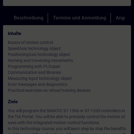
Beschreibung
Termine und Anmeldung
Angebot
Inhalte
Basics of motion control
SpeedAxis technology object
PositioningAxis technology object
Homing and traversing movements
Programming with PLCopen
Communication and libraries
Measuring input technology object
Error messages and diagnostics
Practical exercises on virtual training devices
Ziele
You will program the SIMATIC S7-1500 or S7-1200 controllers in
the TIA Portal. You will be able to precisely control the motion of
axes with the integrated motion control functions.
In this technology course, you will learn step by step the benefits