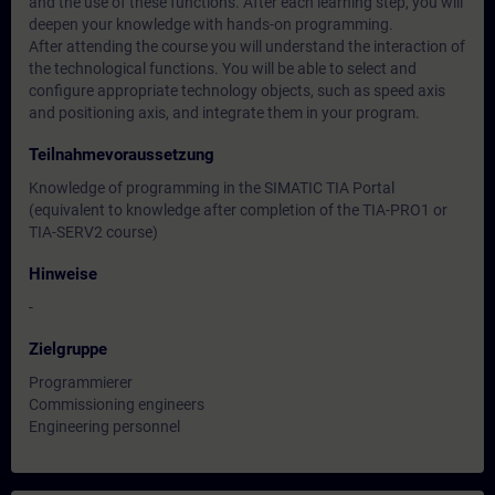
and the use of these functions. After each learning step, you will
deepen your knowledge with hands-on programming.
After attending the course you will understand the interaction of
the technological functions. You will be able to select and
configure appropriate technology objects, such as speed axis
and positioning axis, and integrate them in your program.
Teilnahmevoraussetzung
Knowledge of programming in the SIMATIC TIA Portal
(equivalent to knowledge after completion of the TIA-PRO1 or
TIA-SERV2 course)
Hinweise
-
Zielgruppe
Programmierer
Commissioning engineers
Engineering personnel