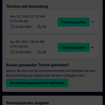
Termine und Anmeldung
Nov 23, 2026 | 07:30 AM
(UTC+00:00)
expand_more
Training buchen
schedule
translate
20 stunden
EN
Apr 05, 2027 | 06:30 AM
(UTC+00:00)
expand_more
Training buchen
schedule
translate
20 stunden
EN
Keinen passenden Termin gefunden?
Setzen Sie sich auf die Interessentenliste und erhalten Sie eine
Benachrichtigung sobald neue Termine verfügbar sind.
Benachrichtigungsservice aktivieren
Personalisiertes Angebot