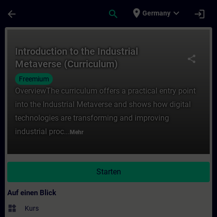
Für Hauptinhalt überspringen
Seite wurde geladen
place
expand_more
arrow_back
search
login
Germany
Kurs - Introduction to the Industrial Metav
Introduction to the Industrial
share
Metaverse (Curriculum)
Freemium
OverviewThe curriculum offers a practical entry point
into the Industrial Metaverse and shows how digital
technologies are transforming and improving
industrial proc...
Mehr
Starten
Auf einen Blick
widgets
Kurs