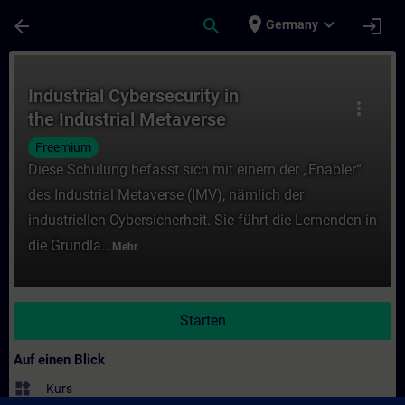
Für Hauptinhalt überspringen
Seite wurde geladen
place
expand_more
arrow_back
search
login
Germany
Kurs - Industrial Cybersecurity in the Indu
Industrial Cybersecurity in
more_vert
the Industrial Metaverse
Freemium
Diese Schulung befasst sich mit einem der „Enabler“
des Industrial Metaverse (IMV), nämlich der
industriellen Cybersicherheit. Sie führt die Lernenden in
die Grundla...
Mehr
Starten
Auf einen Blick
widgets
Kurs