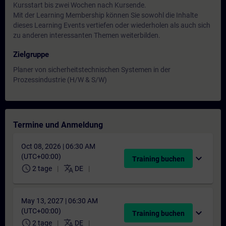
Kursstart bis zwei Wochen nach Kursende.
Mit der Learning Membership können Sie sowohl die Inhalte
dieses Learning Events vertiefen oder wiederholen als auch sich
zu anderen interessanten Themen weiterbilden.
Zielgruppe
Planer von sicherheitstechnischen Systemen in der
Prozessindustrie (H/W & S/W)
Termine und Anmeldung
Oct 08, 2026 | 06:30 AM
(UTC+00:00)
expand_more
Training buchen
schedule
translate
2 tage
DE
May 13, 2027 | 06:30 AM
(UTC+00:00)
expand_more
Training buchen
schedule
translate
2 tage
DE