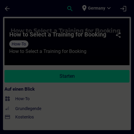
Für Hauptinhalt überspringen
Seite wurde geladen
place
expand_more
arrow_back
search
login
Germany
Kurs - How to Select a Training for Bookin
How to Select a Training for Booking
share
How-To
How to Select a Training for Booking
Starten
Auf einen Blick
widgets
How-To
Grundlegende
payment
Kostenlos