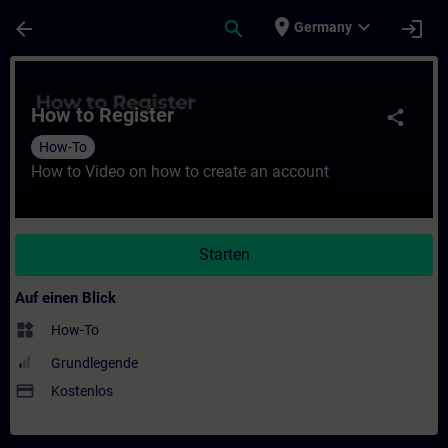
Für Hauptinhalt überspringen
Seite wurde geladen
place
expand_more
arrow_back
search
login
Germany
Kurs - How to Register - Training - Schulu
How to Register
share
How-To
How to Video on how to create an account
Starten
Auf einen Blick
widgets
How-To
Grundlegende
payment
Kostenlos