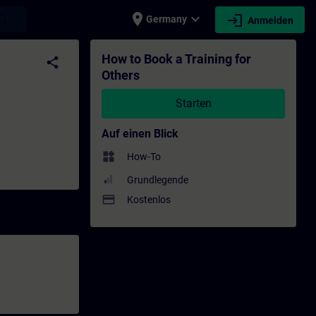
place
expand_more
login
earch
Germany
Anmelden
- Weiterbildung | SITRAIN
How to Book a Training for
share
Others
Starten
Auf einen Blick
widgets
How-To
Grundlegende
payment
Kostenlos