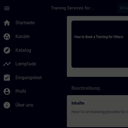
Für Hauptinhalt überspringen
Seite wurde geladen
menu
Training Services for Digital Industries
Kurs - How to Book a
home
Startseite
group_work
Kanäle
explore
Katalog
timeline
Lernpfade
assignment_turned_in
Eingangstest
Beschreibung
account_circle
Profil
Inhalte
info
Über uns
How to on booking process for 