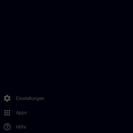
settings
Einstellungen
apps
Apps
help_outline
Hilfe