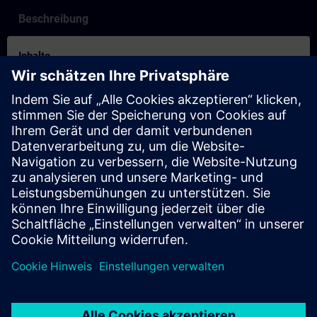
Beschreibung
Inhalte
How to video for booking process