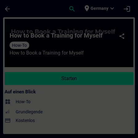
Für Hauptinhalt überspringen
Seite wurde geladen
place
expand_more
arrow_back
search
login
Germany
Kurs - How to Book a Training for Myself -
How to Book a Training for Myself
share
How-To
How to Book a Training for Myself
Starten
Auf einen Blick
widgets
How-To
Grundlegende
payment
Kostenlos