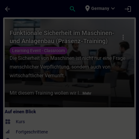
Für Hauptinhalt überspringen
Seite wurde geladen
place
expand_more
arrow_back
search
login
Germany
Kurs - Funktionale Sicherheit im Maschine
Funktionale Sicherheit im Maschinen-
more_vert
und Anlagenbau (Präsenz-Training)
Learning Event - Classroom
Die Sicherheit von Maschinen ist nicht nur eine Frage
menschlicher Verpflichtung, sondern auch von
wirtschaftlicher Vernunft.
Mit diesem Training wollen wir I...
Mehr
Auf einen Blick
widgets
Kurs
Fortgeschrittene