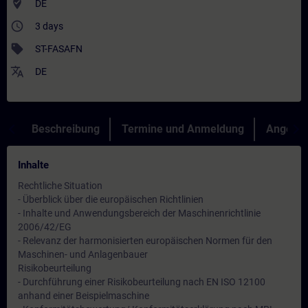
where_to_vote
DE
access_time
3 days
sell
ST-FASAFN
translate
DE
Beschreibung
Termine und Anmeldung
Angebot
Inhalte
Rechtliche Situation
- Überblick über die europäischen Richtlinien
- Inhalte und Anwendungsbereich der Maschinenrichtlinie
2006/42/EG
- Relevanz der harmonisierten europäischen Normen für den
Maschinen- und Anlagenbauer
Risikobeurteilung
- Durchführung einer Risikobeurteilung nach EN ISO 12100
anhand einer Beispielmaschine