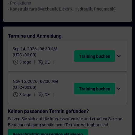
- Projektierer
- Konstrukteure (Mechanik, Elektrik, Hydraulik, Pneumatik)
Termine und Anmeldung
Sep 14, 2026 | 06:30 AM
(UTC+00:00)
expand_more
Training buchen
schedule
translate
3 tage
DE
Nov 16, 2026 | 07:30 AM
(UTC+00:00)
expand_more
Training buchen
schedule
translate
3 tage
DE
Keinen passenden Termin gefunden?
Setzen Sie sich auf die Interessentenliste und erhalten Sie eine
Benachrichtigung sobald neue Termine verfügbar sind.
Benachrichtigungsservice aktivieren