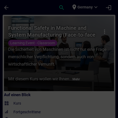
Für Hauptinhalt überspringen
Seite wurde geladen
place
expand_more
arrow_back
search
login
Germany
Kurs - Functional Safety in Machine and S
Functional Safety in Machine and
more_vert
System Manufacturing (Face-to-face
Training)
Learning Event - Classroom
Die Sicherheit von Maschinen ist nicht nur eine Frage
menschlicher Verpflichtung, sondern auch von
wirtschaftlicher Vernunft.
Mit diesem Kurs wollen wir Ihnen...
Mehr
Auf einen Blick
widgets
Kurs
Fortgeschrittene