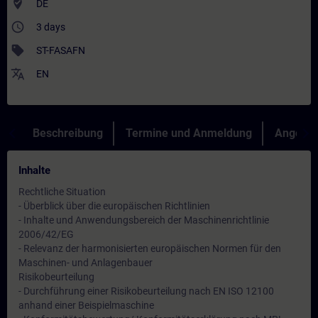
where_to_vote
DE
access_time
3 days
sell
ST-FASAFN
translate
EN
Beschreibung
Termine und Anmeldung
Angebot
Inhalte
Rechtliche Situation
- Überblick über die europäischen Richtlinien
- Inhalte und Anwendungsbereich der Maschinenrichtlinie
2006/42/EG
- Relevanz der harmonisierten europäischen Normen für den
Maschinen- und Anlagenbauer
Risikobeurteilung
- Durchführung einer Risikobeurteilung nach EN ISO 12100
anhand einer Beispielmaschine