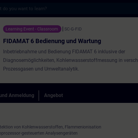
s
dienung und Wartung - Training - Schulung
Learning Event - Classroom
SC-G-FID
FIDAMAT 6 Bedienung und Wartung
Inbetriebnahme und Bedienung FIDAMAT 6 inklusive der
Diagnosemöglichkeiten, Kohlenwasserstoffmessung in versc
Prozessgasen und Umweltanalytik.
 und Anmeldung
Angebot
Detektion von Kohlenwasserstoffen, Flammenionisation
roprozessor-gesteuerten Analysengeräten