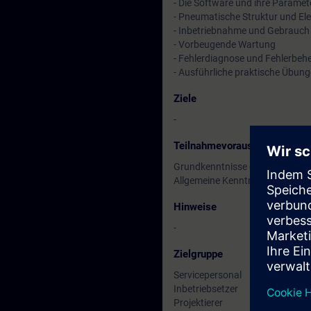
- Die Software und ihre Paramet
- Pneumatische Struktur und El
- Inbetriebnahme und Gebrauch
- Vorbeugende Wartung
- Fehlerdiagnose und Fehlerbe
- Ausführliche praktische Übun
Ziele
-
Teilnahmevoraussetzung
Grundkenntnisse der Prozessan
Allgemeine Kenntnisse der Elekt
Hinweise
-
Zielgruppe
Servicepersonal
Inbetriebsetzer
Projektierer