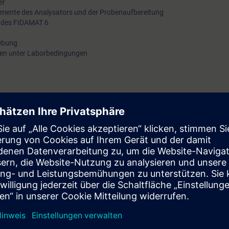
er
emente des Analysators und der Probenaufbereitung
 des FIDAMAT 6
hebung
gen unter Laborbedingungen
alysentechnik
rotechnik