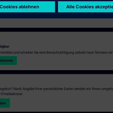
fügbar
entenliste und erhalten Sie eine Benachrichtigung sobald neue Termine ver
tivieren
 Angebot? Nach Angabe Ihrer persönlichen Daten senden wir Ihnen umgeh
e Emailadresse.
nden