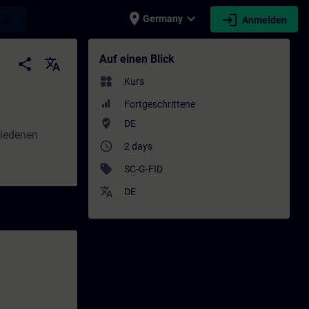
place
expand_more
login
earch
Germany
Anmelden
 - Weiterbildung | SITRAIN
Auf einen Blick
share
translate
widgets
Kurs
Fortgeschrittene
where_to_vote
DE
hiedenen
access_time
2 days
sell
SC-G-FID
translate
DE