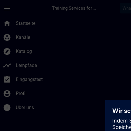
Für Hauptinhalt überspringen
Seite wurde geladen
menu
Training Services for Digital Industries
home
Startseite
group_work
Kanäle
explore
Katalog
timeline
Lernpfade
assignment_turned_in
Eingangstest
account_circle
Profil
info
Über uns