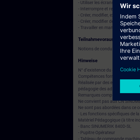
- Utiliser les écrans standard d
- Interrompre et reprendre un cy
- Créer, modifier, exécuter et 
- Créer, modifier des outils et de
- Travailler en manuel (mesure, p
Teilnahmevoraussetzung
Notions de conduite de machi
Hinweise
N° d’existence du centre de for
Compétences formateur :
Réalisée par des experts assuran
pédagogie des adultes avec un s
Remarques complémentaires :
Ne convient pas aux CN SINUM
Ne sont pas abordées dans ce c
- Les fonctions spécifiques de l
Matériel Pédagogique (à titre ind
- Banc SINUMERIK 840D-SL
- Pupitre Opérateur
- Tableau de commande machin