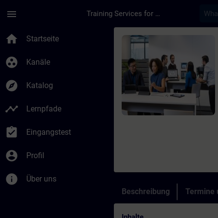
Für Hauptinhalt überspringen
Seite wurde geladen
menu
Training Services for Digital Industries
Kurs - Exploitation
home
Startseite
group_work
Kanäle
explore
Katalog
timeline
Lernpfade
assignment_turned_in
Eingangstest
account_circle
Profil
info
Über uns
Beschreibung
Termine
Inhalte