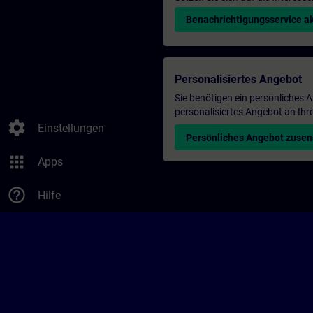
Benachrichtigungsservice ak
Personalisiertes Angebot
Sie benötigen ein persönliches
personalisiertes Angebot an Ihr
settings
Einstellungen
Persönliches Angebot zuse
apps
Apps
help_outline
Hilfe