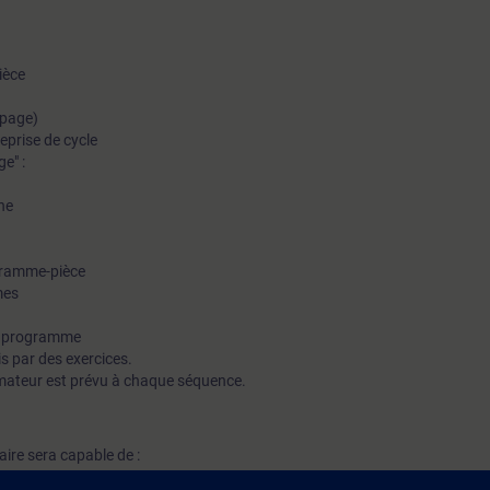
ièce
lpage)
reprise de cycle
e" :
ne
gramme-pièce
mes
n programme
s par des exercices.
mateur est prévu à chaque séquence.
iaire sera capable de :
et le Tableau de Commande Machine