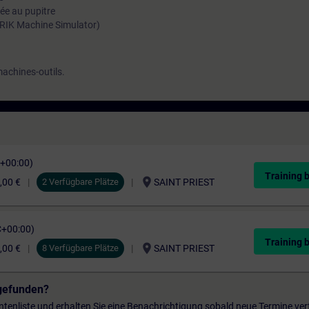
ée au pupitre
RIK Machine Simulator)
machines-outils.
C+00:00)
Training 
location_on
,00 €
2 Verfügbare Plätze
SAINT PRIEST
C+00:00)
Training 
location_on
,00 €
8 Verfügbare Plätze
SAINT PRIEST
gefunden?
entenliste und erhalten Sie eine Benachrichtigung sobald neue Termine ver