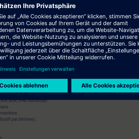
e conduite machine
cle d'usinage.
sauvegarder un programme.
s décalages d'origines.
alpage, ¿)
nes à commande numérique.
mation SITRAIN : 11 93 00 205 93
t au quotidien des missions techniques auprès des entreprises, formés et 
uivi et une actualisation de leurs compétences théoriques, pratiques, et
ERIK avec IHM Advanced
ours :
a machine.
icatif par binôme) :
e