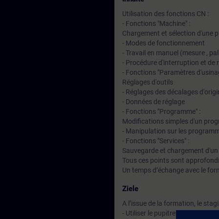
Utilisation des fonctions CN :
- Fonctions "Machine" :
Chargement et sélection d'une p
- Modes de fonctionnement
- Travail en manuel (mesure , pa
- Procédure d'interruption et de 
- Fonctions "Paramètres d'usinag
Réglages d'outils
- Réglages des décalages d'origi
- Données de réglage
- Fonctions "Programme" :
Modifications simples d'un pro
- Manipulation sur les program
- Fonctions "Services" :
Sauvegarde et chargement d'u
Tous ces points sont approfondi
Un temps d’échange avec le for
Ziele
A l’issue de la formation, le stag
- Utiliser le pupitre opérateur 