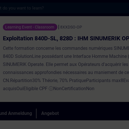
s
 840D-SL, 828D : IHM SINUMERIK OPERATE - 
Learning Event - Classroom
8XXDSO-OP
Exploitation 840D-SL, 828D : IHM SINUMERIK 
Cette formation concerne les commandes numériques SINUM
840D SolutionLine possédant une Interface Homme Machine 
SINUMERIK Operate. Elle permet aux Opérateurs d'acquérir les
connaissances approfondies nécessaires au maniement de ce
CN.Répartition30% Théorie, 70% PratiqueParticipants max8Ev
acquisOuiEligible CPF ⓘNonCertificationNon
 und Anmeldung
Angebot