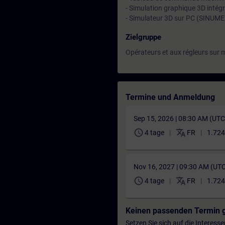
- Simulation graphique 3D intégr
- Simulateur 3D sur PC (SINUME
Zielgruppe
Opérateurs et aux régleurs sur 
Termine und Anmeldung
Sep 15, 2026 | 08:30 AM (UT
schedule
translate
4 tage
FR
1.724
Nov 16, 2027 | 09:30 AM (UT
schedule
translate
4 tage
FR
1.724
Keinen passenden Termin 
Setzen Sie sich auf die Interess