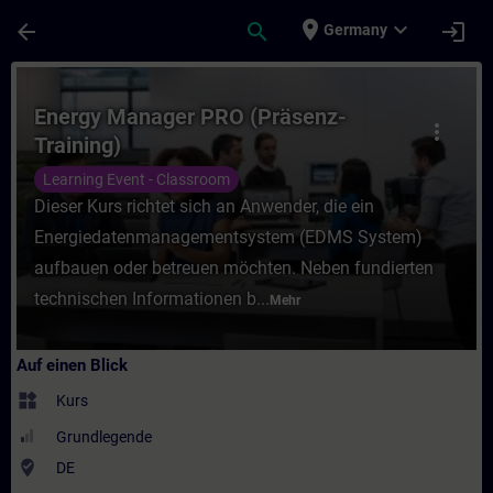
Für Hauptinhalt überspringen
Seite wurde geladen
place
expand_more
arrow_back
search
login
Germany
Kurs - Energy Manager PRO (Präsenz-Traini
Energy Manager PRO (Präsenz-
more_vert
Training)
Learning Event - Classroom
Dieser Kurs richtet sich an Anwender, die ein
Energiedatenmanagementsystem (EDMS System)
aufbauen oder betreuen möchten. Neben fundierten
technischen Informationen b...
Mehr
Auf einen Blick
widgets
Kurs
Grundlegende
where_to_vote
DE