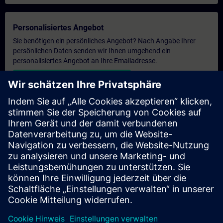
Personalisiertes Angebot
Sie benötigen ein persönliches Angebot? Nach Angabe Ihrer
persönlichen Daten senden wir Ihnen umgehend ein
personalisiertes Angebot an Ihre Emailadresse.
Persönliches Angebot zusenden
Anfrage Exklusivtraining
Haben Sie Bedarf an einem höheren Schulungsangebot und
brauchen ein exklusives Training – entweder vor Ort bei Ihnen,
virtuell oder in einem SITRAIN Trainingscenter? Nachdem Sie
uns Ihre persönlichen Daten und Ihren Trainingsbedarf
übermittelt haben, bekommen Sie von uns ein Angebot für eine
exklusive Schulung.
Exklusives Angebot anfragen