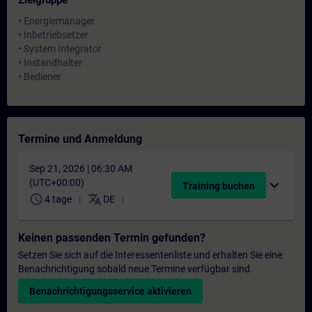
Zielgruppe
• Energiemanager
• Inbetriebsetzer
• System Integrator
• Instandhalter
• Bediener
Termine und Anmeldung
Sep 21, 2026 | 06:30 AM
(UTC+00:00)
expand_more
Training buchen
schedule
translate
4 tage
DE
Keinen passenden Termin gefunden?
Setzen Sie sich auf die Interessentenliste und erhalten Sie eine
Benachrichtigung sobald neue Termine verfügbar sind.
Benachrichtigungsservice aktivieren