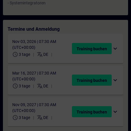
- Systemintegratoren
Termine und Anmeldung
Nov 03, 2026 | 07:30 AM
(UTC+00:00)
expand_more
Training buchen
schedule
translate
3 tage
DE
Mar 16, 2027 | 07:30 AM
(UTC+00:00)
expand_more
Training buchen
schedule
translate
3 tage
DE
Nov 09, 2027 | 07:30 AM
(UTC+00:00)
expand_more
Training buchen
schedule
translate
3 tage
DE