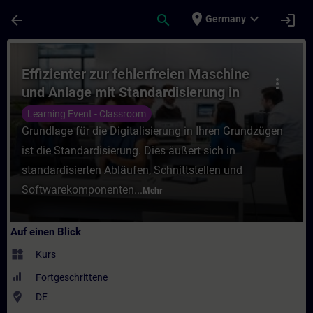
Für Hauptinhalt überspringen
Seite wurde geladen
place
expand_more
arrow_back
search
login
Germany
Kurs - Effizienter zur fehlerfreien Maschi
Effizienter zur fehlerfreien Maschine
more_vert
und Anlage mit Standardisierung in
TIA Portal (Präsenz-Training)
Learning Event - Classroom
Grundlage für die Digitalisierung in Ihren Grundzügen
ist die Standardisierung. Dies äußert sich in
standardisierten Abläufen, Schnittstellen und
Softwarekomponenten...
Mehr
Auf einen Blick
widgets
Kurs
Fortgeschrittene
where_to_vote
DE