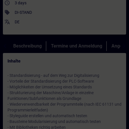
access_time
3 days
sell
DI-STAND
translate
DE
Beschreibung
Termine und Anmeldung
Angebot
Inhalte
- Standardisierung - auf dem Weg zur Digitalisierung
- Vorteile der Standardisierung der PLC-Software
- Möglichkeiten der Umsetzung eines Standards
- Strukturierung der Maschine/Anlage in einzelne
Funktionen/Subfunktionen als Grundlage
- Wiederverwendbarkeit der Programmteile (nach IEC 61131 und
Programmierleitfaden)
- Styleguide erstellen und automatisch testen
- Bausteine Modularisierung und automatisch testen
- Mit Bibliotheken richtig arbeiten