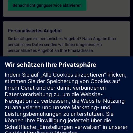
Benachrichtigungsservice aktivieren
Personalisiertes Angebot
Sie benötigen ein persönliches Angebot? Nach Angabe Ihrer
persönlichen Daten senden wir Ihnen umgehend ein
personalisiertes Angebot an Ihre Emailadresse.
Persönliches Angebot zusenden
Anfrage Exklusivtraining
Haben Sie Bedarf an einem höheren Schulungsangebot und
brauchen ein exklusives Training – entweder vor Ort bei Ihnen,
virtuell oder in einem SITRAIN Trainingscenter? Nachdem Sie
uns Ihre persönlichen Daten und Ihren Trainingsbedarf
übermittelt haben, bekommen Sie von uns ein Angebot für eine
exklusive Schulung.