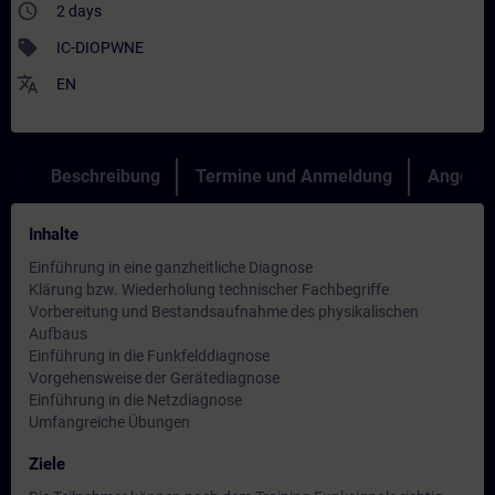
access_time
2 days
sell
IC-DIOPWNE
translate
EN
Beschreibung
Termine und Anmeldung
Angebot
Inhalte
Einführung in eine ganzheitliche Diagnose
Klärung bzw. Wiederholung technischer Fachbegriffe
Vorbereitung und Bestandsaufnahme des physikalischen
Aufbaus
Einführung in die Funkfelddiagnose
Vorgehensweise der Gerätediagnose
Einführung in die Netzdiagnose
Umfangreiche Übungen
Ziele