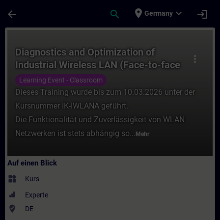
Für Hauptinhalt überspringen
Seite wurde geladen
place
expand_more
arrow_back
search
login
Germany
Kurs - Diagnostics and Optimization of Ind
Diagnostics and Optimization of
more_vert
Industrial Wireless LAN (Face-to-face
Training)
Learning Event - Classroom
Dieses Training wurde bis zum 10.03.2026 unter der
Kursnummer IK-IWLANA geführt.
Die Funktionalität und Zuverlässigkeit von WLAN
Netzwerken ist stets abhängig so...
Mehr
Auf einen Blick
widgets
Kurs
Experte
where_to_vote
DE