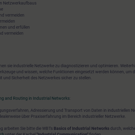
len Netzwerkaufbaus
he
und vermeiden
Der Teilnehmer lernt anhand von praktischen Beispielen typis
ermeiden
Fehlerursachen in industriellen Netzen zu diagnostizieren, dies
nen und erfüllen
von erweiterten Gerätefunktionen zu vermeiden oder deren Au
nd vermeiden
minimieren. Darüber hinaus werden Mechanismen zur Absich
administrativen Zugriffes auf die Komponenten als auch Funk
Einschränkung des Zugriffes auf das Netzwerk selbst vermittel
n sie industrielle Netzwerke zu diagnostizieren und optimieren. Weiterh
rkzeuge und wissen, welche Funktionen eingesetzt werden können, um di
Ihr theoretisch erlerntes Wissen vertiefen Sie durch zahlreiche
t und Sicherheit des Netzwerkes sicher zu stellen.
praxisorientierte Übungen mit der SCALANCE Produktreihe.
ng and Routing in Industrial Networks
:
agungsverfahren, Adressierung und Transport von Daten in industriellen 
dealerweise über Praxiserfahrung im Bereich industrieller Netzwerke.
g arbeiten Sie bitte die WBTs
Basics of Industrial Networks
durch, welche
ich
unter der Kachel
"Industrial Communication"
finden.