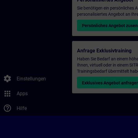
Sie benötigen ein persönliches
personalisiertes Angebot an Ihr
Persönliches Angebot zuse
Anfrage Exklusivtraining
Haben Sie Bedarf an einem höhe
Ihnen, virtuell oder in einem S
Trainingsbedarf übermittelt hab
settings
Einstellungen
Exklusives Angebot anfrage
apps
Apps
help_outline
Hilfe