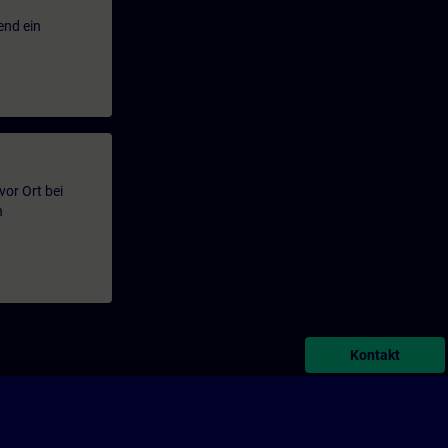
end ein
or Ort bei
n
Kontakt