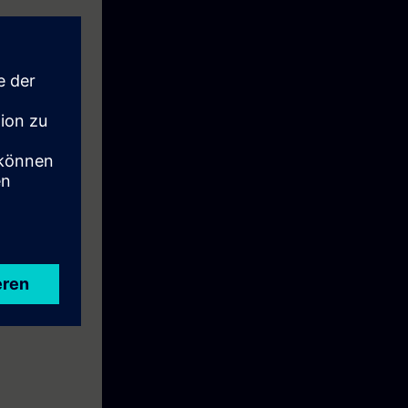
 eine Woche
holen als auch
 der
ausweises