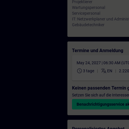
Projektierer
Wartungspersonal
Servicepersonal
IT: Netzwerkplaner und Adminis
Gebäudetechniker
Termine und Anmeldung
May 24, 2027 | 06:30 AM (UT
schedule
translate
3 tage
EN
2.220
Keinen passenden Termin 
Setzen Sie sich auf die Interess
Benachrichtigungsservice ak
Personalisiertes Angebot