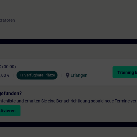
tratoren
C+00:00)
Training 
location_on
,00 €
11 Verfügbare Plätze
Erlangen
gefunden?
entenliste und erhalten Sie eine Benachrichtigung sobald neue Termine ver
tivieren