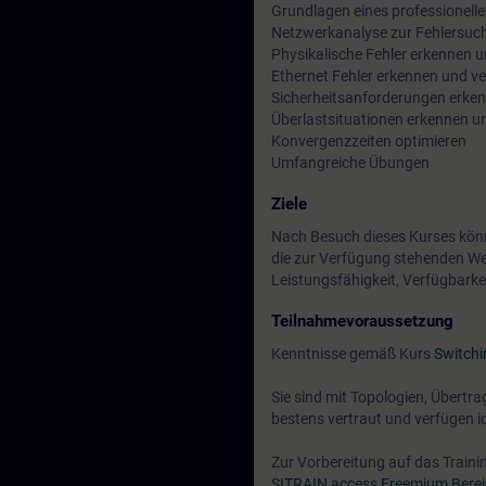
Grundlagen eines professionel
Netzwerkanalyse zur Fehlersuc
Physikalische Fehler erkennen 
Ethernet Fehler erkennen und v
Sicherheitsanforderungen erken
Überlastsituationen erkennen u
Konvergenzzeiten optimieren
Umfangreiche Übungen
Ziele
Nach Besuch dieses Kurses könne
die zur Verfügung stehenden We
Leistungsfähigkeit, Verfügbarkei
Teilnahmevoraussetzung
Kenntnisse gemäß Kurs
Switchi
Sie sind mit Topologien, Übertr
bestens vertraut und verfügen i
Zur Vorbereitung auf das Trainin
SITRAIN access Freemium Bere