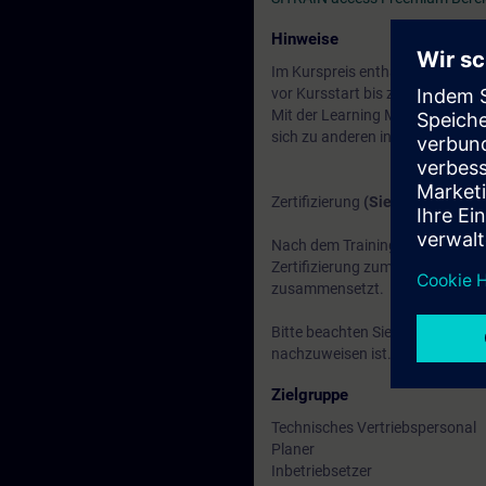
Hinweise
Im Kurspreis enthalten: Ein
kost
vor Kursstart bis zwei Wochen 
Mit der Learning Membership kön
sich zu anderen interessanten 
Zertifizierung
(Siemens CEIN-L
Nach dem Training besteht die Mö
Zertifizierung zum
"Siemens Cert
zusammensetzt.
Bitte beachten Sie, dass vor Beg
nachzuweisen ist.
Zielgruppe
Technisches Vertriebspersonal
Planer
Inbetriebsetzer