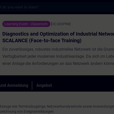
s
nd Optimization of Industrial Networks wit
Learning Event - Classroom
IC-DIOPINE
Diagnostics and Optimization of Industrial Netwo
SCALANCE (Face-to-face Training)
Ein zuverlässiges, robustes industrielles Netzwerk ist die Grund
Verfügbarkeit jeder modernen Industrieanlage. Da sich im Leb
einer Anlage die Anforderungen an das Netzwerk ändern können
Diagnose und Optimierung des industriellen Netzes eine übera
Aufgabe. Bereits bei der Planung müssen dazu verschiedene 
bezüglich der Funktionalität und Diagnosefähigkeit berücksich
 und Anmeldung
Angebot
So sind übersichtliche Dokumentationen, die Kenntnis von erw
Funktionalitäten moderner Switches und Router, sowie aktuel
zum Betrieb von Netzwerken für die Diagnose und Optimierun
rkzeuge wie Terminalzugänge, Netzwerkanalysetools sowie Anwendunge
fzeichnung von Ereignismeldungen
unabdingbar.