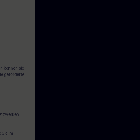
che
e mit Hilfe
swirkungen zu
erung des
tionen zur
t.
in kennen sie
e geforderte
Netzwerken
 Sie im