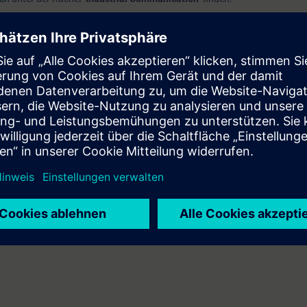
enfreier Zugang
zur digitalen Lernplattform
SITRAIN access
– beginnend
nach Kursende.
nen Sie sowohl die Inhalte dieses Learning Events vertiefen oder wieder
Themen weiterbilden.
EVEL)
glichkeit einen Zertifizierungstest abzulegen. Dieser Test ist Bestandteil
ified Expert for Industrial Networks"
, die sich aus mehreren Einzeltests
inn der Prüfung Ihre Identität durch die Vorlage eines gültigen Lichtbild