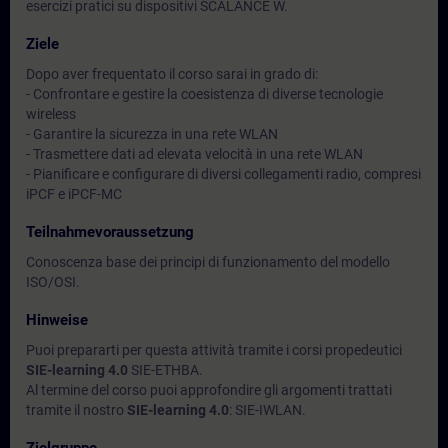
esercizi pratici su dispositivi SCALANCE W.
Ziele
Dopo aver frequentato il corso sarai in grado di:
- Confrontare e gestire la coesistenza di diverse tecnologie
wireless
- Garantire la sicurezza in una rete WLAN
- Trasmettere dati ad elevata velocità in una rete WLAN
- Pianificare e configurare di diversi collegamenti radio, compresi
iPCF e iPCF-MC
Teilnahmevoraussetzung
Conoscenza base dei principi di funzionamento del modello
ISO/OSI.
Hinweise
Puoi prepararti per questa attività tramite i corsi propedeutici
SIE-learning 4.0
SIE-ETHBA.
Al termine del corso puoi approfondire gli argomenti trattati
tramite il nostro
SIE-learning 4.0
: SIE-IWLAN.