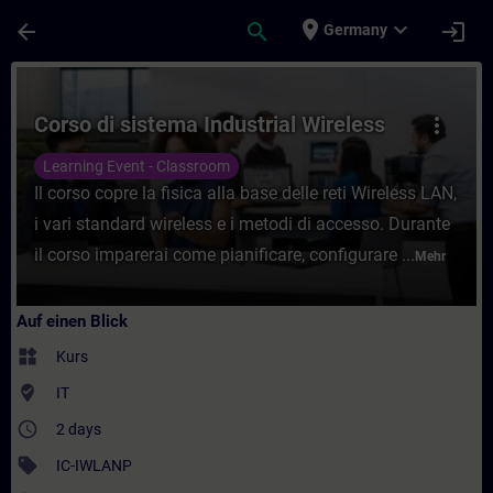
Für Hauptinhalt überspringen
Seite wurde geladen
place
expand_more
arrow_back
search
login
Germany
Kurs - Corso di sistema Industrial Wireless
Corso di sistema Industrial Wireless
more_vert
Learning Event - Classroom
Il corso copre la fisica alla base delle reti Wireless LAN,
i vari standard wireless e i metodi di accesso. Durante
il corso imparerai come pianificare, configurare ...
Mehr
Auf einen Blick
widgets
Kurs
where_to_vote
IT
access_time
2 days
sell
IC-IWLANP