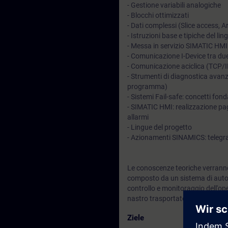
- Gestione variabili analogiche
- Blocchi ottimizzati
- Dati complessi (Slice access, A
- Istruzioni base e tipiche del 
- Messa in servizio SIMATIC HMI
- Comunicazione I-Device tra d
- Comunicazione aciclica (TCP/I
- Strumenti di diagnostica avanza
programma)
- Sistemi Fail-safe: concetti fo
- SIMATIC HMI: realizzazione pag
allarmi
- Lingue del progetto
- Azionamenti SINAMICS: telegram
Le conoscenze teoriche verranno
composto da un sistema di auto
controllo e monitoraggio dell'
nastro trasportatore.
Ziele