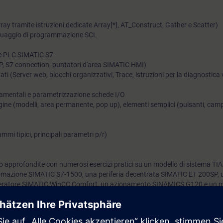
un refresh sui concetti fondamentali del corso appena seguito 
rray tramite istruzioni dedicate Array[*], AT_Construct, Gather e Scatter)
svolgimento della prova d'esame, che prevede un'ora di parte t
linguaggio di programmazione SCL
domande a risposta chiusa e 2 ore di prova pratica.
ue PLC SIMATIC S7
P, S7 connection, puntatori d'area SIMATIC HMI)
ti (Server web, blocchi organizzativi, Trace, istruzioni per la diagnostica 
ndamentali e parametrizzazione schede I/O
ine (modelli, area permanente, pop up), elementi semplici (pulsanti, camp
mi tipici, principali parametri p/r)
 approfondite con numerosi esercizi pratici su un modello di sistema TIA
mazione SIMATIC S7-1500, una periferia decentrata SIMATIC ET 200SP, u
operatore SIMATIC WinCC Comfort, un azionamento SINAMICS G120 e un m