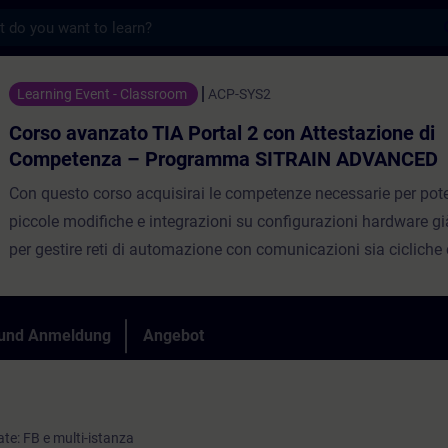
s
to TIA Portal 2 con Attestazione di Comp
Learning Event - Classroom
ACP-SYS2
Corso avanzato TIA Portal 2 con Attestazione di
Competenza – Programma SITRAIN ADVANCED
Con questo corso acquisirai le competenze necessarie per pote
piccole modifiche e integrazioni su configurazioni hardware già
per gestire reti di automazione con comunicazioni sia cicliche 
Apprendendo l’utilizzo di strutture di programma e funzionali
sarai in grado di effettuare semplici implementazioni a softwa
esistenti, integrandole con lo sviluppo di pagine su SIMATIC H
 und Anmeldung
Angebot
Approfondirai infine le funzionalità degli azionamenti SINAMI
la comprensione dei parametri più comuni.La quarta giornata 
prevede l'esame per conseguire l'attestazione SITRAIN Italian 
te: FB e multi-istanza
Competence Program ADVANCED. Durante questa giornata vie