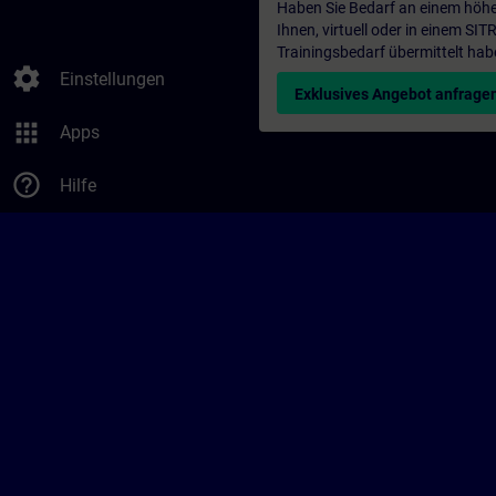
Haben Sie Bedarf an einem höhe
Ihnen, virtuell oder in einem S
Trainingsbedarf übermittelt hab
settings
Einstellungen
Exklusives Angebot anfrage
apps
Apps
help_outline
Hilfe