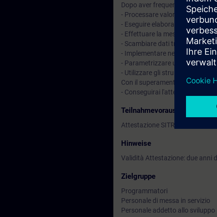
Dopo aver frequentato il corso sa
- Processare valori analogici
- Eseguire elaborazione di dati 
- Effettuare la messa in servizi
- Scambiare dati tra PLC con com
- Implementare nel tuo impianto i
- Parametrizzare un azionamen
- Utilizzare gli strumenti diagnos
Con il superamento della prova d
- Conseguirai l'attestazione
SIT
Teilnahmevoraussetzung
Attestazione SITRAIN ACP BASI
Hinweise
Validità Attestazione: due anni
Zielgruppe
Programmatori
Personale di messa in servizio
Personale addetto allo sviluppo