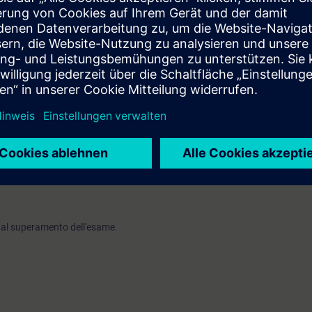
rai in grado di:
complessi tramite funzioni di sistema
o di un'applicazione SIMATIC HMI
unicazioni cicliche a acicliche
 principali concetti del Safety Integrated
to SINAMICS secondo le tue esigenze
tici avanzati integrati in TIA Portal
i valutazione:
RAIN Italian Attested Competence Program ADVANCED
C.
 dal superamento dell'esame.