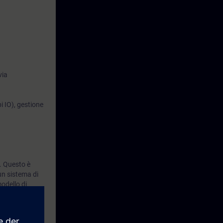
e lo
eorica con
via
i IO), gestione
. Questo è
n sistema di
odello di