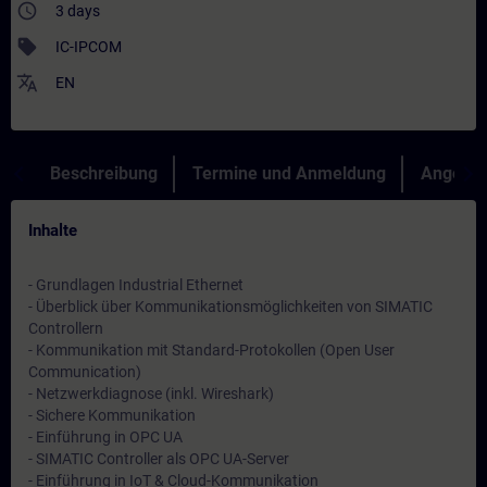
access_time
3 days
sell
IC-IPCOM
translate
EN
Beschreibung
Termine und Anmeldung
Angebot
Inhalte
- Grundlagen Industrial Ethernet
- Überblick über Kommunikationsmöglichkeiten von SIMATIC
Controllern
- Kommunikation mit Standard-Protokollen (Open User
Communication)
- Netzwerkdiagnose (inkl. Wireshark)
- Sichere Kommunikation
- Einführung in OPC UA
- SIMATIC Controller als OPC UA-Server
- Einführung in IoT & Cloud-Kommunikation