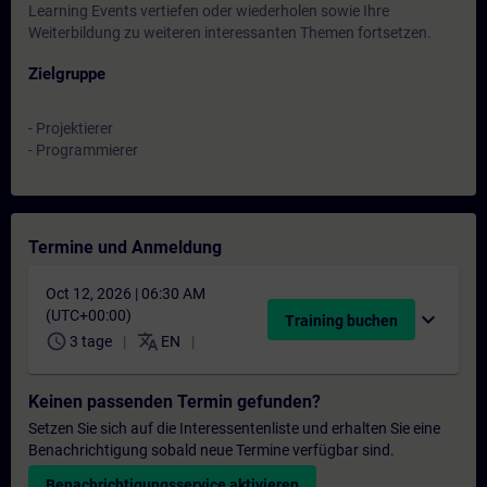
Learning Events vertiefen oder wiederholen sowie Ihre
Weiterbildung zu weiteren interessanten Themen fortsetzen.
Zielgruppe
- Projektierer
- Programmierer
Termine und Anmeldung
Oct 12, 2026 | 06:30 AM
(UTC+00:00)
expand_more
Training buchen
schedule
translate
3 tage
EN
Keinen passenden Termin gefunden?
Setzen Sie sich auf die Interessentenliste und erhalten Sie eine
Benachrichtigung sobald neue Termine verfügbar sind.
Benachrichtigungsservice aktivieren