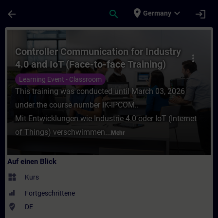
Für Hauptinhalt überspringen
Seite wurde geladen
place
expand_more
arrow_back
search
login
Germany
Kurs - Controller Communication for Indust
Controller Communication for Industry
more_vert
4.0 and IoT (Face-to-face Training)
Learning Event - Classroom
This training was conducted until March 03, 2026
under the course number IK-IPCOM..
Mit Entwicklungen wie Industrie 4.0 oder IoT (Internet
of Things) verschwimmen...
Mehr
Auf einen Blick
widgets
Kurs
Fortgeschrittene
where_to_vote
DE