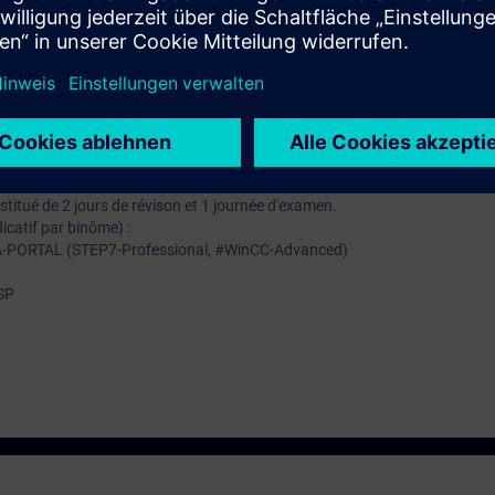
mation SITRAIN : 11 93 00 205 93
t au quotidien des missions techniques auprès des entreprises, formés et 
uivi et une actualisation de leurs compétences théoriques, pratiques, et
ntation pédagogique que vous avez reçu lors de vos formations TIA-SERV
stitué de 2 jours de révison et 1 journée d'examen.
icatif par binôme) :
IA-PORTAL (STEP7-Professional, #WinCC-Advanced)
0SP