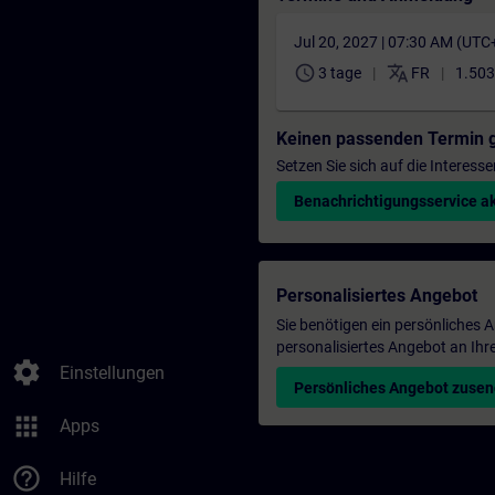
Jul 20, 2027 | 07:30 AM (UTC
schedule
translate
3 tage
FR
1.503
Keinen passenden Termin 
Setzen Sie sich auf die Interess
Benachrichtigungsservice ak
Personalisiertes Angebot
Sie benötigen ein persönliches
personalisiertes Angebot an Ihr
settings
Einstellungen
Persönliches Angebot zuse
apps
Apps
help_outline
Hilfe