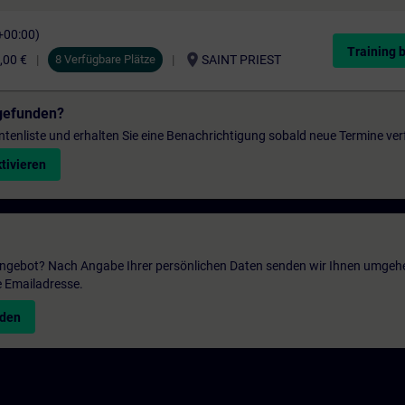
+00:00)
Training 
location_on
,00 €
8 Verfügbare Plätze
SAINT PRIEST
gefunden?
entenliste und erhalten Sie eine Benachrichtigung sobald neue Termine ver
tivieren
 Angebot? Nach Angabe Ihrer persönlichen Daten senden wir Ihnen umgeh
e Emailadresse.
nden