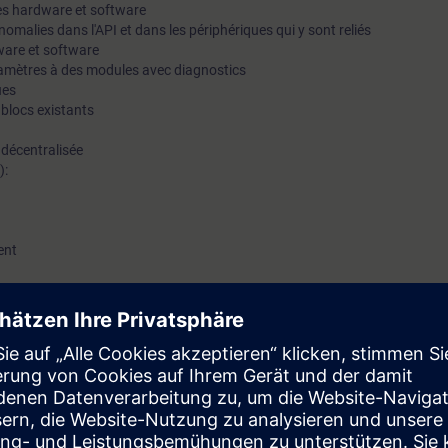
ies hardware et software
décentralisées, réseaux.Répartition50% Théorie, 50% PratiqueP
anomalies dans l'API et dans les périphériques qui y sont reliés
ware et software
max8Evaluation des acquisOuiEligible CPF ⓘNonCertificationC
aramètres à des modules avec diagnostics
SITRAINTest de prérequisConnaissances Maintenance avancé
ues
PORTAL
 blocs existants
e décentralisée
):
ent
iaire sera capable de :
ant sur la mise en service d'un Automate Programmable et de sa périphéri
imple.
 TIA-SERV1 et TIA-SERV2