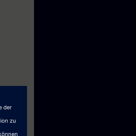
articipants
ertification
e TIA-
e décentralisée