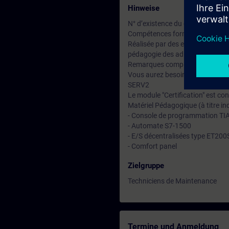
Hinweise
N° d’existence du centre de for
Compétences formateur :
Réalisée par des experts assuran
pédagogie des adultes avec un s
Remarques complémentaires :
Vous aurez besoin de la docume
SERV2
Le module "Certification" est con
Matériel Pédagogique (à titre ind
- Console de programmation T
- Automate S7-1500
- E/S décentralisées type ET20
- Comfort panel
Zielgruppe
Techniciens de Maintenance
Termine und Anmeldung