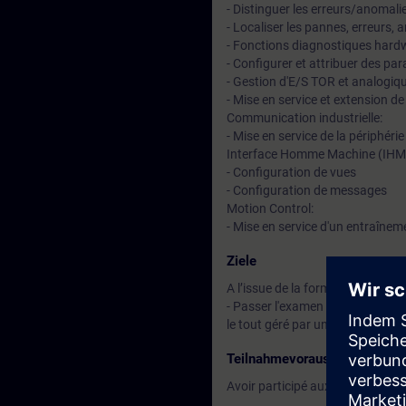
- Distinguer les erreurs/anomal
- Localiser les pannes, erreurs, 
- Fonctions diagnostiques hard
- Configurer et attribuer des p
- Gestion d'E/S TOR et analogiq
- Mise en service et extension de
Communication industrielle:
- Mise en service de la périphéri
Interface Homme Machine (IHM
- Configuration de vues
- Configuration de messages
Motion Control:
- Mise en service d'un entraînem
Ziele
A l’issue de la formation, le stag
- Passer l'examen pratique port
le tout géré par un programme s
Teilnahmevoraussetzung
Avoir participé aux formations