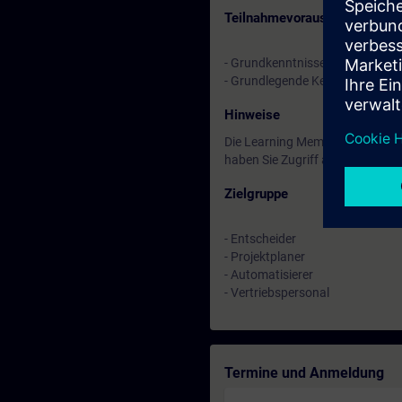
Teilnahmevoraussetzung
- Grundkenntnisse der Automati
- Grundlegende Kenntnisse von 
Hinweise
Die Learning Membership beginn
haben Sie Zugriff auf alle der 
Zielgruppe
- Entscheider
- Projektplaner
- Automatisierer
- Vertriebspersonal
Termine und Anmeldung