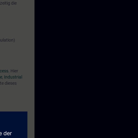
eitig die
ulation)
cess
. Hier
se
,
Industrial
te dieses
.
isierung. Sie
chöpfen. Sie
res