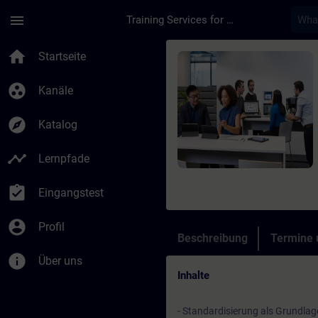
Für Hauptinhalt überspringen
Seite wurde geladen
menu
Training Services for Digital Industries
Kurs - Basics of Digi
home
Startseite
group_work
Kanäle
explore
Katalog
timeline
Lernpfade
assignment_turned_in
Eingangstest
account_circle
Profil
Beschreibung
Termine
info
Über uns
Inhalte
- Standardisierung als Grundlage