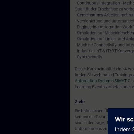
- Continuous Integration - Meth
Qualität der Ergebnisse zu verb
- Gemeinsames Arbeiten mehrer
- Versionierung und automatisc
- Engineering Automation Workf
- Simulation auf Maschinenebe
- Simulation auf Linien- und A
- Machine Connectivity und In
- Industrial IoT & IT/OT-Konverg
- Cybersecurity
Dieser Kurs beinhaltet eine 4-w
finden Sie web-based Trainings
Automation Systems SIMATIC
u
Learning Events vertiefen oder 
Ziele
Sie haben einen Überblick über 
kennen die Technologien, um die
sind in der Lage, diese Ideen u
Unternehmens zu treffen.