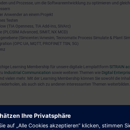
oden und Prozesse, um die Softwareentwicklung zu optimieren und gleichz
Digitalisierung unterstützen.
essern
er Anwender an einem Projekt
hes Testen
low (TIA Openness, TIA Add-Ins, SiVArc)
ne (PLCSIM Advanced, SIMIT, NX MCD)
nlagenebene (Simcenter/Amesim, Tecnomatix Process Simulate & Plant Sim
tegration (OPC UA, MQTT, PROFINET TSN, 5G)
enz
öchige Learning Membership für unsere digitale Lernplattform
SITRAIN ac
 zu
Industrial Communication
sowie weiteren Themen wie
Digital Enterpri
nd vielen mehr. Mit der Learning Membership können Sie sowohl die Inhal
wiederholen, als auch sich zu anderen interessanten Themen weiterbilden
die aktuellen technischen Entwicklungen im Bereich der diskreten Automat
 Möglichkeiten der Digitalisierung in Ihrem Unternehmen effizient auszus
nd Lösungen zu bewerten und fundierte Entscheidungen für die Zukunft Ih