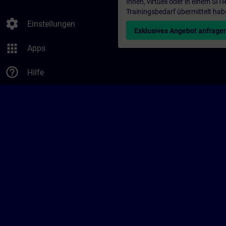
Ihnen, virtuell oder in einem S
Trainingsbedarf übermittelt hab
settings
Einstellungen
Exklusives Angebot anfrage
apps
Apps
help_outline
Hilfe