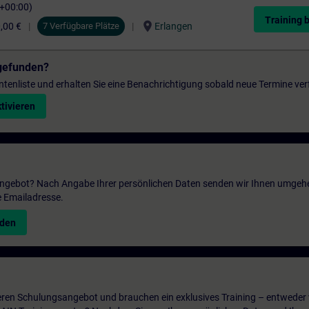
C+00:00)
Training 
location_on
,00 €
7 Verfügbare Plätze
Erlangen
gefunden?
entenliste und erhalten Sie eine Benachrichtigung sobald neue Termine ver
tivieren
 Angebot? Nach Angabe Ihrer persönlichen Daten senden wir Ihnen umgeh
e Emailadresse.
nden
ren Schulungsangebot und brauchen ein exklusives Training – entweder v