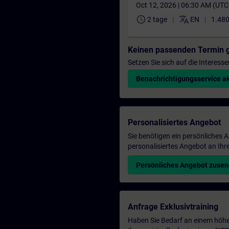
Oct 12, 2026 | 06:30 AM (UT
schedule
translate
2 tage
EN
1.480
Keinen passenden Termin 
Setzen Sie sich auf die Interess
Benachrichtigungsservice ak
Personalisiertes Angebot
Sie benötigen ein persönliches
personalisiertes Angebot an Ihr
Persönliches Angebot zuse
Anfrage Exklusivtraining
Haben Sie Bedarf an einem höhe