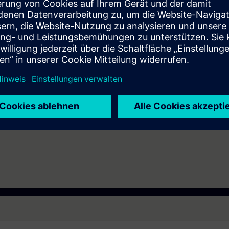
sierungstechnik
TIA Portal
t 7 Tage vor Kursbeginn und endet 14 Tage nach Kursende. Während di
über 480 verfügbaren web-based Trainings.