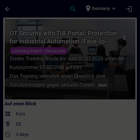
Für Hauptinhalt überspringen
Seite wurde geladen
place
expand_more
arrow_back
search
login
Germany
Kurs - OT Security with TIA Portal: Protect
OT Security with TIA Portal: Protection
more_vert
for Industrial Automation (Face-to-
face Training)
Learning Event - Classroom
Dieses Training wurde bis zum 02.03.2026 unter der
Kursnummer ST-SECFAB geführt.
Das Training vermittelt einen Überblick über
Schutzkonzepte gegen aktuelle Cyberb...
Mehr
Auf einen Blick
widgets
Kurs
where_to_vote
DE
access_time
3 days