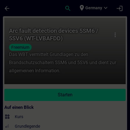
Für Hauptinhalt überspringen
Seite wurde geladen
place
expand_more
arrow_back
search
login
Germany
Kurs - Arc fault detection devices 5SM6 /
Arc fault detection devices 5SM6 /
more_vert
5SV6 (WT-LVBAFDD)
Freemium
Das WBT vermittelt Grundlagen zu den
Brandschutzschaltern 5SM6 und 5SV6 und dient zur
allgemeinen Information.
Starten
Auf einen Blick
widgets
Kurs
Grundlegende