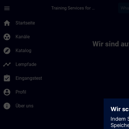
Für Hauptinhalt überspringen
Seite wurde geladen
menu
Training Services for Digital Industries
Toc | SITRAIN
home
Startseite
group_work
Kanäle
Wir sind a
explore
Katalog
timeline
Lernpfade
assignment_turned_in
Eingangstest
account_circle
Profil
info
Über uns