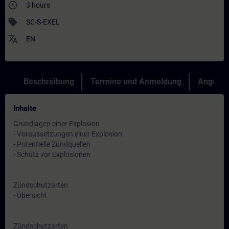
access_time
3 hours
sell
SC-S-EXEL
translate
EN
Beschreibung
Termine und Anmeldung
Angebot
Inhalte
Grundlagen einer Explosion
- Voraussetzungen einer Explosion
- Potentielle Zündquellen
- Schutz vor Explosionen
Zündschutzarten
- Übersicht
Zündschutzarten