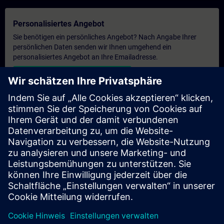
Personalisiertes Angebot
Sie benötigen ein persönliches Angebot? Nach Angabe Ihrer
persönlichen Daten senden wir Ihnen umgehend ein
personalisiertes Angebot an Ihre Emailadresse.
Persönliches Angebot zusenden
Anfrage Exklusivtraining
Haben Sie Bedarf an einem höheren Schulungsangebot und
brauchen ein exklusives Training – entweder vor Ort bei Ihnen,
virtuell oder in einem SITRAIN Trainingscenter? Nachdem Sie
uns Ihre persönlichen Daten und Ihren Trainingsbedarf
übermittelt haben, bekommen Sie von uns ein Angebot für eine
exklusive Schulung.
Exklusives Angebot anfragen