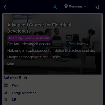
Für Hauptinhalt überspringen
Seite wurde geladen
place
expand_more
arrow_back
search
login
Germany
Kurs - Advanced Course for Electrical Deve
Advanced Course for Electrical
more_vert
Developers
Learning Event - Classroom
Die Anforderungen der europäischen Richtlinien zur
Nutzung in explosionsgefährdeten Bereichen sind die
Hauptthemengebiete des Kurses.
Mehr
Auf einen Blick
widgets
Kurs
Fortgeschrittene
where_to_vote
DE