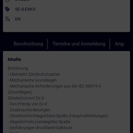
sell
SC-S-EXKO
translate
EN
Beschreibung
Termine und Anmeldung
Angebot
Inhalte
Einführung
- Übersicht Zündschutzarten
- Mechanische Grundlagen
- Mechanische Anforderungen aus der IEC 60079-0
(Grundlagen)
Zündschutzart Ex d:
- Das Prinzip von Ex d
- Zusatzanforderungen
- Zünddurchschlagsichere Spalte (Hauptverbindungen)
- Abgedichtete (versiegelte) Spalte
- Einführungen druckfeste Gehäuse