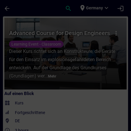
Für Hauptinhalt überspringen
Seite wurde geladen
place
expand_more
arrow_back
search
login
Germany
Kurs - Advanced Course for Design Enginee
Advanced Course for Design Engineers
more_vert
Learning Event - Classroom
Dieser Kurs richtet sich an Konstrukteure, die Geräte
für den Einsatz im explosionsgefährdeten Bereich
entwickeln. Auf der Grundlage des Grundkurses
(Grundlagen) wer...
Mehr
Auf einen Blick
widgets
Kurs
Fortgeschrittene
where_to_vote
DE
access_time
3 hours