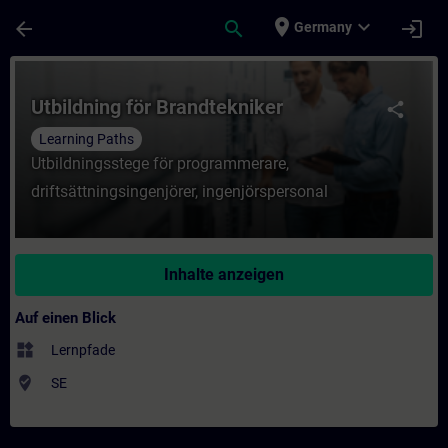
Für Hauptinhalt überspringen
Seite wurde geladen
place
expand_more
arrow_back
search
login
Germany
Kurs - Utbildning för Brandtekniker - Train
Utbildning för Brandtekniker
share
Learning Paths
Utbildningsstege för programmerare,
driftsättningsingenjörer, ingenjörspersonal
Inhalte anzeigen
Auf einen Blick
widgets
Lernpfade
where_to_vote
SE