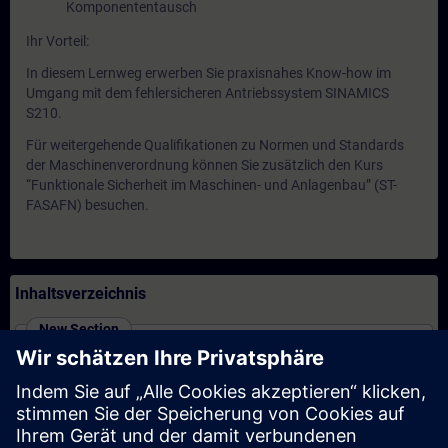
Komponententausch
Ihr Vorteil:
In diesem Lernweg erwerben Sie praxisnahes Know-how im
Umgang mit dem fehlersicheren Antriebssystem SINAMICS
S210.
Für weitergehende Qualifikationen zu Normen und Standards
der Maschinenverordnung können Sie zusätzlich den Kurs
“Funktionale Sicherheit im Maschinen- und Anlagenbau” (ST-
FASAFN) besuchen.
Inhaltsverzeichnis
New Section
SINAMICS S210 - Inbetriebnahme und Service
(Präsenz-Training)