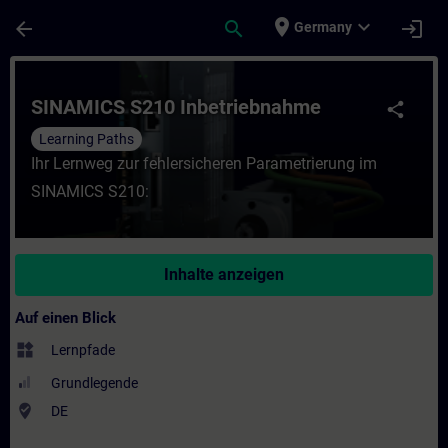
Für Hauptinhalt überspringen
Seite wurde geladen
place
expand_more
arrow_back
search
login
Germany
Kurs - SINAMICS S210 Inbetriebnahme - Tra
SINAMICS S210 Inbetriebnahme
share
Learning Paths
Ihr Lernweg zur fehlersicheren Parametrierung im
SINAMICS S210:
Inhalte anzeigen
Auf einen Blick
widgets
Lernpfade
Grundlegende
where_to_vote
DE