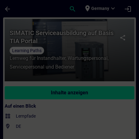
Für Hauptinhalt überspringen
Seite wurde geladen
place
expand_more
arrow_back
search
login
Germany
Kurs - SIMATIC Serviceausbildung auf Basis
SIMATIC Serviceausbildung auf Basis
share
TIA Portal
Learning Paths
Lernweg für Instandhalter, Wartungspersonal,
Servicepersonal und Bediener
Inhalte anzeigen
Auf einen Blick
widgets
Lernpfade
where_to_vote
DE