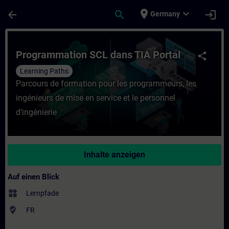
Für Hauptinhalt überspringen
Seite wurde geladen
place
expand_more
arrow_back
search
login
Germany
Kurs - Programmation SCL dans TIA Portal 
Programmation SCL dans TIA Portal
share
Learning Paths
Parcours de formation pour les programmeurs, les
ingénieurs de mise en service et le personnel
d’ingénierie
Inhalte anzeigen
Auf einen Blick
widgets
Lernpfade
where_to_vote
FR