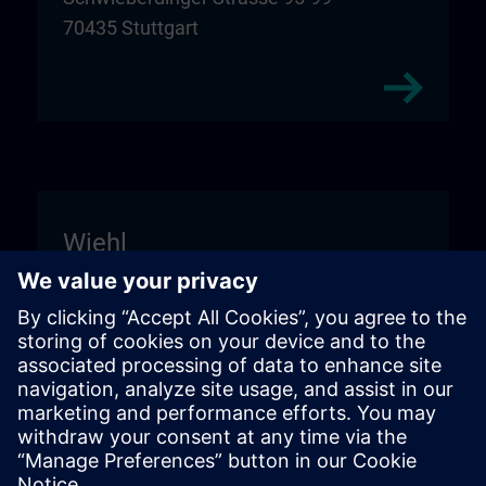
70435 Stuttgart
Wiehl
Unitechnik Systems GmbH
Entrance sign "DIGI:LAB"
Fritz-Kotz-Str. 14
51674 Wiehl