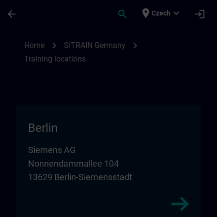
Skip To Main Content
Page Loaded
place
expand_more
arrow_back
search
login
Czech
Training locations for SITRAIN in Germany
chevron_right
chevron_right
Home
SITRAIN Germany
Training locations
Berlin
Siemens AG
Nonnendammallee 104
13629 Berlin-Siemensstadt