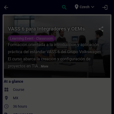
Skip To Main Content
Page Loaded
place
expand_more
arrow_back
search
login
Czech
Course - VASS 6 para Integradores y OEMs 
VASS 6 para Integradores y OEMs
share
Learning Event - Classroom
Formación orientada a la introducción y aplicación
práctica del estándar VASS 6 del Grupo Volkswagen.
El curso abarca la creación y configuración de
proyectos en TIA...
More
At a glance
widgets
Course
where_to_vote
MX
access_time
36 hours