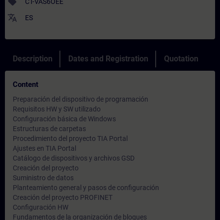
sell
CT-VAS6OEE
translate
ES
Description
Dates and Registration
Quotation
Content
Preparación del dispositivo de programación
Requisitos HW y SW utilizado
Configuración básica de Windows
Estructuras de carpetas
Procedimiento del proyecto TIA Portal
Ajustes en TIA Portal
Catálogo de dispositivos y archivos GSD
Creación del proyecto
Suministro de datos
Planteamiento general y pasos de configuración
Creación del proyecto PROFINET
Configuración HW
Fundamentos de la organización de bloques