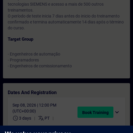
tecnologias SIEMENS e acesso a mais de 500 outros
treinamentos.
O período de teste inicia 7 dias antes do inicio do treinamento
confirmado e termina automaticamente 14 dias após o término
do curso.
Target Group
- Engenheiros de automação
- Programadores
- Engenheiros de comissionamento
Dates And Registration
Sep 08, 2026 | 12:00 PM
(UTC+00:00)
expand_more
Book Training
schedule
translate
3 days
PT