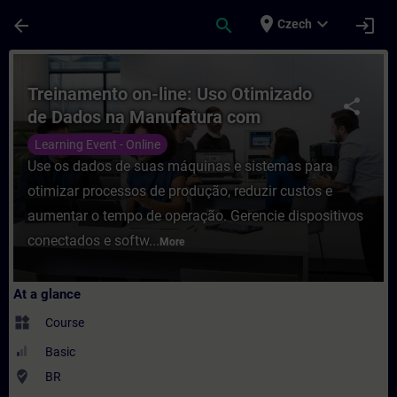
Skip To Main Content
Page Loaded
place
expand_more
arrow_back
search
login
Czech
Course - Treinamento on-line: Uso Otimiza
Treinamento on-line: Uso Otimizado
share
de Dados na Manufatura com
Industrial Edge
Learning Event - Online
Use os dados de suas máquinas e sistemas para
otimizar processos de produção, reduzir custos e
aumentar o tempo de operação. Gerencie dispositivos
conectados e softw...
More
At a glance
widgets
Course
Basic
where_to_vote
BR