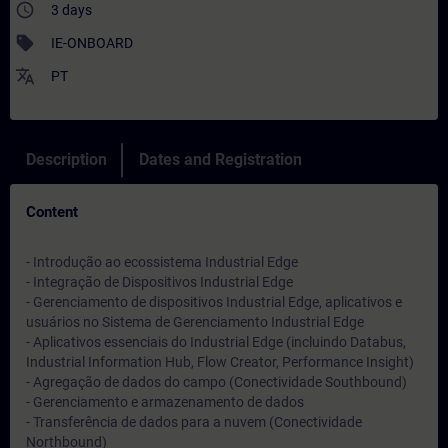
access_time
3 days
sell
IE-ONBOARD
translate
PT
Description
Dates and Registration
Content
- Introdução ao ecossistema Industrial Edge
- Integração de Dispositivos Industrial Edge
- Gerenciamento de dispositivos Industrial Edge, aplicativos e
usuários no Sistema de Gerenciamento Industrial Edge
- Aplicativos essenciais do Industrial Edge (incluindo Databus,
Industrial Information Hub, Flow Creator, Performance Insight)
- Agregação de dados do campo (Conectividade Southbound)
- Gerenciamento e armazenamento de dados
- Transferência de dados para a nuvem (Conectividade
Northbound)