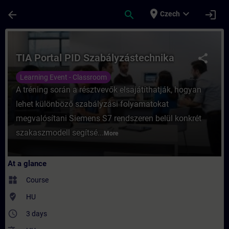
Skip To Main Content
Page Loaded
place
expand_more
arrow_back
search
login
Czech
Course - TIA Portal PID Szabályzástechnik
TIA Portal PID Szabályzástechnika
share
Learning Event - Classroom
A tréning során a résztvevők elsajátíthatják, hogyan
lehet különböző szabályzási folyamatokat
megvalósítani Siemens S7 rendszeren belül konkrét
szakaszmodell segítsé...
More
At a glance
widgets
Course
where_to_vote
HU
access_time
3 days