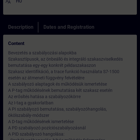
translate
HU
Description
Dates and Registration
Content
Bevezetés a szabályozási alapokba
Szakasztípusok, az önbeálló és integráló szakaszviselkedés
bemutatása egy-egy konkrét példaszakaszon
Szakasz identifikáció, a trace funkció használata S7-1500
esetén az átmeneti függvény felvételére
A szabályozó alaptagok és működésük ismertetése
A P-tag működésének bemutatása két szakasz esetén
Az erősítés hatása a szabályozókörre
Az I-tag a gyakorlatban
A PI szabályozó bemutatása, szabályozóhangolás,
ökölszabály-módszer
A D-tag működésének ismertetése
A PD szabályozó pozíciószabályozásnál
A PID szabályozó hangolása: