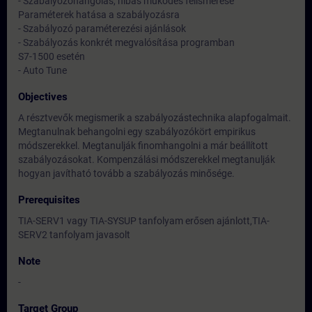
- Szabályozóhangolás, hibás működés felismerése
Paraméterek hatása a szabályozásra
- Szabályozó paraméterezési ajánlások
- Szabályozás konkrét megvalósítása programban
S7-1500 esetén
- Auto Tune
Objectives
A résztvevők megismerik a szabályozástechnika alapfogalmait.
Megtanulnak behangolni egy szabályozókört empirikus
módszerekkel. Megtanulják finomhangolni a már beállított
szabályozásokat. Kompenzálási módszerekkel megtanulják
hogyan javítható tovább a szabályozás minősége.
Prerequisites
TIA-SERV1 vagy TIA-SYSUP tanfolyam erősen ajánlott,TIA-
SERV2 tanfolyam javasolt
Note
-
Target Group