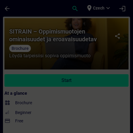
Skip To Main Content
Page Loaded
place
expand_more
arrow_back
search
login
Czech
Course - SITRAIN – Oppimismuotojen omina
SITRAIN – Oppimismuotojen
share
ominaisuudet ja eroavaisuudetav
Brochure
Löydä tarpeisiisi sopiva oppimismuoto
Start
At a glance
widgets
Brochure
Beginner
payment
Free