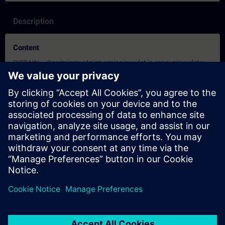
Description
Content
SITRAIN – Oppimismuotojen ominaisuudet ja eroavaisuudetav